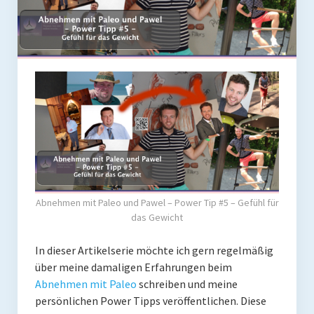
Coaching
Shop
Paleo Ziel
Abnehmen mit Paleo
Zunehmen mit Paleo
Paleo Gehirn-Pflege
Paleo Fitness
Abnehmen mit Paleo und Pawel – Power Tip #5 – Gefühl für
Freeletics
das Gewicht
Kurs
In dieser Artikelserie möchte ich gern regelmäßig
über meine damaligen Erfahrungen beim
Coaching
Abnehmen mit Paleo
schreiben und meine
persönlichen Power Tipps veröffentlichen. Diese
Coaching