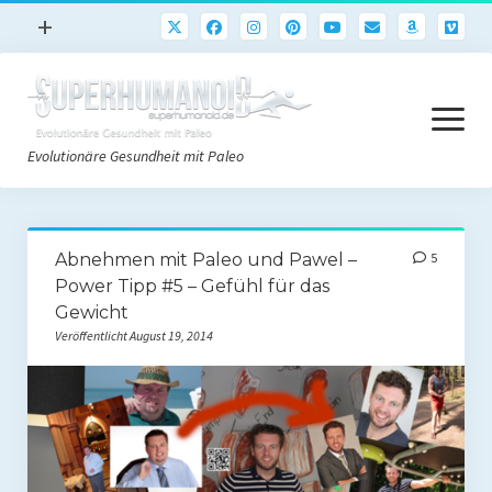
Menü
+
öffnen
Paleo
Menü
Rezepte
öffnen
Evolutionäre Gesundheit mit Paleo
Sport
Abnehmen
Paleo Start
Gehirn
Abnehmen mit Paleo und Pawel –
5
Paleo Grundlagen 2.0
Power Tipp #5 – Gefühl für das
Freeletics
Gewicht
Quick-Start Paleo Guide
Podcast
Veröffentlicht August 19, 2014
Einkaufsliste
English
Paleo-Einkaufsliste.de
Literatur