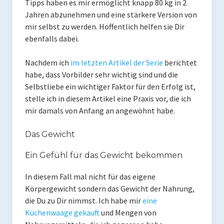
Tipps haben es mir ermöglicht knapp 80 kg in 2
Rezepte
Jahren abzunehmen und eine stärkere Version von
mir selbst zu werden. Hoffentlich helfen sie Dir
Brainfood
ebenfalls dabei.
Fermente
Nachdem ich
im letzten Artikel der Serie
berichtet
habe, dass Vorbilder sehr wichtig sind und die
Fisch & Meeresfrüchte
Selbstliebe ein wichtiger Faktor für den Erfolg ist,
Fleisch und Geflügel
stelle ich in diesem Artikel eine Praxis vor, die ich
mir damals von Anfang an angewöhnt habe.
Frühstück
Das Gewicht
Gemüse
Ein Gefühl für das Gewicht bekommen
Getränke und Smoothies
In diesem Fall mal nicht für das eigene
Hauptgerichte
Körpergewicht sondern das Gewicht der Nahrung,
die Du zu Dir nimmst. Ich habe mir
eine
Innereien
Küchenwaage gekauft
und Mengen von
Kosmetik