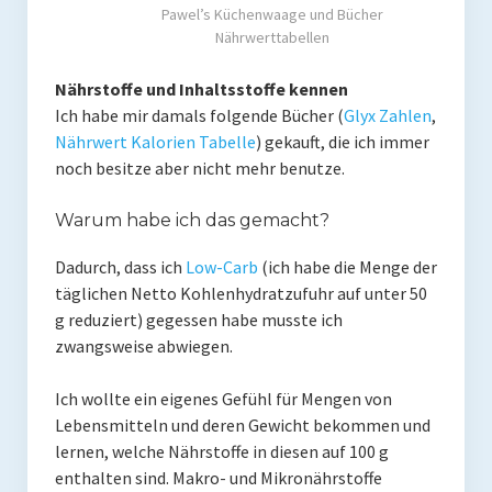
Rezension
Pawel’s Küchenwaage und Bücher
Nährwerttabellen
Gastautor werden
Nährstoffe und Inhaltsstoffe kennen
Paleo Bücher
Ich habe mir damals folgende Bücher (
Glyx Zahlen
,
Nährwert Kalorien Tabelle
) gekauft, die ich immer
Abnehmen mit Paleo
noch besitze aber nicht mehr benutze.
Zunehmen mit Paleo
Warum habe ich das gemacht?
Paleo Gehirn-Pflege Guide
Dadurch, dass ich
Low-Carb
(ich habe die Menge der
Gehirn-Pflege Kochbuch
täglichen Netto Kohlenhydratzufuhr auf unter 50
g reduziert) gegessen habe musste ich
Paleo Bücher kaufen
zwangsweise abwiegen.
Über mich
Ich wollte ein eigenes Gefühl für Mengen von
Lebensmitteln und deren Gewicht bekommen und
Pawel M. Konefal
lernen, welche Nährstoffe in diesen auf 100 g
Publikationen
enthalten sind. Makro- und Mikronährstoffe