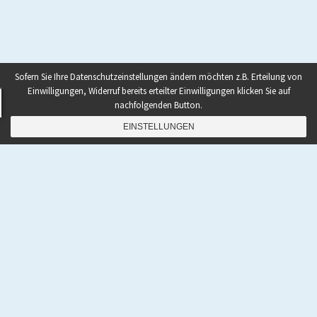
Sofern Sie Ihre Datenschutzeinstellungen ändern möchten z.B. Erteilung von
Einwilligungen, Widerruf bereits erteilter Einwilligungen klicken Sie auf
nachfolgenden Button.
EINSTELLUNGEN
NAVIGATION
Home
|
Shop
|
Rezepte
|
Paleo Bücher kaufen
|
Ebooks To Go
|
Podcast
|
Abnehmen mit Paleo
|
Zunehmen mit Paleo
|
Paleo Grundlagen 2.0
|
Paleo