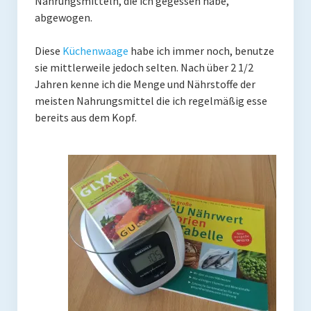
Nahrungsmitteln, die ich gegessen habe,
abgewogen.
Mit Ei
Diese
Küchenwaage
habe ich immer noch, benutze
Salate
sie mittlerweile jedoch selten. Nach über 2 1/2
Jahren kenne ich die Menge und Nährstoffe der
Snacks
meisten Nahrungsmittel die ich regelmäßig esse
Suppen
bereits aus dem Kopf.
Shop
Ebooks To Go
Videos
Podcasts
Reviews
Produkttest