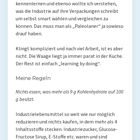
kennenlernen und ebenso wollte ich verstehen,
Presse
was die Industrie auf ihre Verpackungen schreibt
um selbst smart wählen und vergleichen zu
Redner
können. Das muss man als „Paleolaner“ ja sowieso
drauf haben.
Kontakt
Impressum
Klingt kompliziert und nach viel Arbeit, ist es aber
nicht. Die Waage liegt ja immer parat in der Küche.
Haftungsausschluss
Der Rest ist einfach „learning by doing“.
Datenschutzerklärung
Meine Regeln
Nichts essen, was mehr als 9 g Kohlenhydrate auf 100
g besitzt.
Industrielebensmittel so weit wie nur möglich
reduzieren und nichts kaufen, in dem mehr als 4
Inhaltsstoffe stecken. Industriezucker, Glucose-
Fructose Sirup, E-Stoffe etc. waren und sind