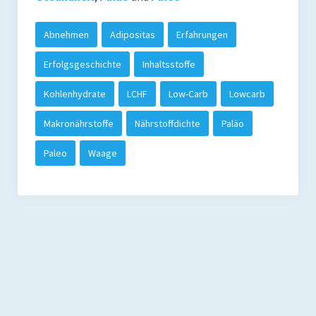
Abnehmen
Adipositas
Erfahrungen
Erfolgsgeschichte
Inhaltsstoffe
Kohlenhydrate
LCHF
Low-Carb
Lowcarb
Makronährstoffe
Nährstoffdichte
Paläo
Paleo
Waage