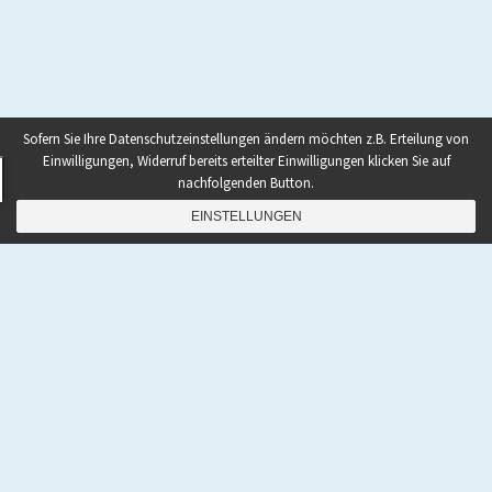
Sofern Sie Ihre Datenschutzeinstellungen ändern möchten z.B. Erteilung von
Einwilligungen, Widerruf bereits erteilter Einwilligungen klicken Sie auf
nachfolgenden Button.
EINSTELLUNGEN
s
uperhumanoid.info blog
Datenschutzerklärung
/
Mit Stolz präsentiert von WordPress
Theme: Startup Blog.
Neue
Seite
wird
geladen …