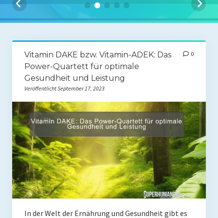
Coaching
Shop
Paleo Ziel
Vitamin DAKE bzw. Vitamin-ADEK: Das
0
Abnehmen mit Paleo
Power-Quartett für optimale
Gesundheit und Leistung
Zunehmen mit Paleo
Veröffentlicht September 17, 2023
Paleo Gehirn-Pflege
Paleo Fitness
Freeletics
Kurs
Coaching
Coaching
In der Welt der Ernährung und Gesundheit gibt es