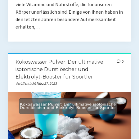
viele Vitamine und Nährstoffe, die für unseren
Rezepte
Körper unerlässlich sind. Einige von ihnen haben in
den letzten Jahren besondere Aufmerksamkeit
Brainfood
erhalten,…
Fermente
Fisch & Meeresfrüchte
Fleisch und Geflügel
Kokoswasser Pulver: Der ultimative
0
isotonische Durstlöscher und
Frühstück
Elektrolyt-Booster für Sportler
Veröffentlicht März 27, 2023
Gemüse
Getränke und Smoothies
Hauptgerichte
Innereien
Kosmetik