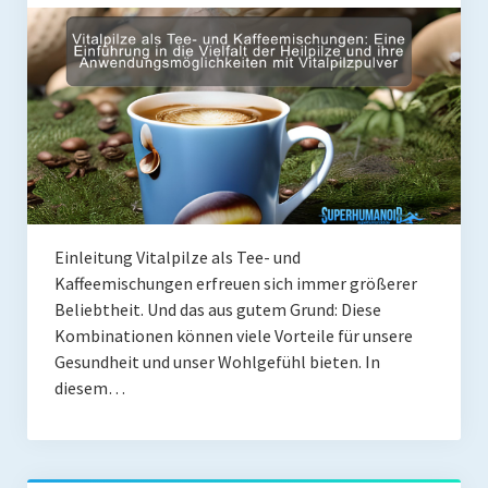
Rezension
Gastautor werden
Paleo Bücher
Abnehmen mit Paleo
Zunehmen mit Paleo
Paleo Gehirn-Pflege Guide
Einleitung Vitalpilze als Tee- und
Kaffeemischungen erfreuen sich immer größerer
Gehirn-Pflege Kochbuch
Beliebtheit. Und das aus gutem Grund: Diese
Paleo Bücher kaufen
Kombinationen können viele Vorteile für unsere
Gesundheit und unser Wohlgefühl bieten. In
Über mich
diesem…
Pawel M. Konefal
Publikationen