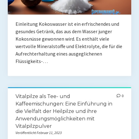
Mit Ei
Einleitung Kokoswasser ist ein erfrischendes und
Salate
gesundes Getränk, das aus dem Wasser junger
Snacks
Kokosnüsse gewonnen wird. Es enthält viele
wertvolle Mineralstoffe und Elektrolyte, die für die
Suppen
Aufrechterhaltung eines ausgeglichenen
Flüssigkeits-…
Shop
Ebooks To Go
Videos
Vitalpilze als Tee- und
0
Podcasts
Kaffeemischungen: Eine Einführung in
die Vielfalt der Heilpilze und ihre
Reviews
Anwendungsmöglichkeiten mit
Vitalpilzpulver
Produkttest
Veröffentlicht Februar 11, 2023