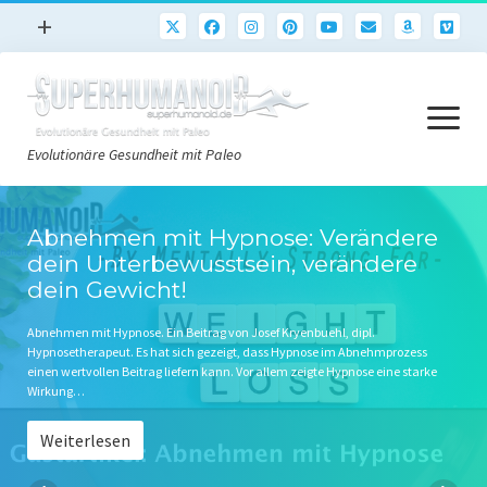
Menü
+
öffnen
Paleo
Menü
Rezepte
öffnen
Evolutionäre Gesundheit mit Paleo
Sport
Abnehmen
Paleo Start
Abnehmen mit Hypnose: Verändere
Gehirn
dein Unterbewusstsein, verändere
Paleo Grundlagen 2.0
dein Gewicht!
Freeletics
Quick-Start Paleo Guide
Podcast
Abnehmen mit Hypnose. Ein Beitrag von Josef Kryenbuehl, dipl.
Hypnosetherapeut. Es hat sich gezeigt, dass Hypnose im Abnehmprozess
Einkaufsliste
English
einen wertvollen Beitrag liefern kann. Vor allem zeigte Hypnose eine starke
Wirkung…
Paleo-Einkaufsliste.de
Weiterlesen
Literatur