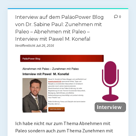
Mit Ei
Interview auf dem PaläoPower Blog
0
Salate
von Dr. Sabine Paul: Zunehmen mit
Paleo – Abnehmen mit Paleo –
Snacks
Interview mit Pawel M. Konefal
Veröffentlicht Juli 26, 2016
Suppen
Shop
Ebooks To Go
Videos
Podcasts
Reviews
Ich habe nicht nur zum Thema Abnehmen mit
Produkttest
Paleo sondern auch zum Thema Zunehmen mit