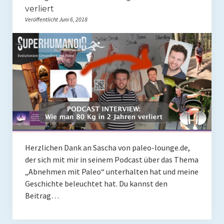
verliert
Rezepte
Veröffentlicht Juni 6, 2018
Brainfood
Fermente
Fisch & Meeresfrüchte
Fleisch und Geflügel
Frühstück
Gemüse
Herzlichen Dank an Sascha von paleo-lounge.de,
Getränke und Smoothies
der sich mit mir in seinem Podcast über das Thema
„Abnehmen mit Paleo“ unterhalten hat und meine
Hauptgerichte
Geschichte beleuchtet hat. Du kannst den
Beitrag…
Innereien
Kosmetik