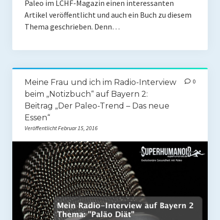
Paleo im LCHF-Magazin einen interessanten
Rezension
Artikel veröffentlicht und auch ein Buch zu diesem
Gastautor werden
Thema geschrieben. Denn…
Paleo Bücher
Abnehmen mit Paleo
Meine Frau und ich im Radio-Interview
0
Zunehmen mit Paleo
beim „Notizbuch“ auf Bayern 2:
Beitrag „Der Paleo-Trend – Das neue
Paleo Gehirn-Pflege Guide
Essen“
Gehirn-Pflege Kochbuch
Veröffentlicht Februar 15, 2016
Paleo Bücher kaufen
Über mich
Pawel M. Konefal
Publikationen