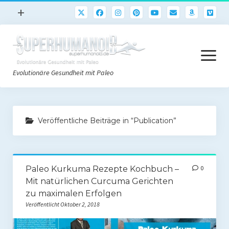
Menü
+
öffnen
Paleo
Menü
Rezepte
öffnen
Evolutionäre Gesundheit mit Paleo
Sport
Abnehmen
Paleo Start
Gehirn
Veröffentliche Beiträge in “Publication”
Paleo Grundlagen 2.0
Freeletics
Quick-Start Paleo Guide
Podcast
Paleo Kurkuma Rezepte Kochbuch –
0
Einkaufsliste
English
Mit natürlichen Curcuma Gerichten
Paleo-Einkaufsliste.de
zu maximalen Erfolgen
Veröffentlicht Oktober 2, 2018
Literatur