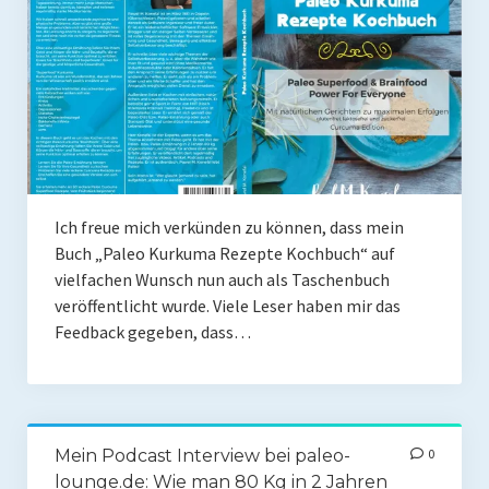
Coaching
Shop
Paleo Ziel
Abnehmen mit Paleo
Zunehmen mit Paleo
Ich freue mich verkünden zu können, dass mein
Paleo Gehirn-Pflege
Buch „Paleo Kurkuma Rezepte Kochbuch“ auf
vielfachen Wunsch nun auch als Taschenbuch
Paleo Fitness
veröffentlicht wurde. Viele Leser haben mir das
Freeletics
Feedback gegeben, dass…
Kurs
Coaching
Mein Podcast Interview bei paleo-
0
Coaching
lounge.de: Wie man 80 Kg in 2 Jahren