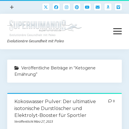
Menü
+
öffnen
Paleo
Menü
Rezepte
öffnen
Evolutionäre Gesundheit mit Paleo
Sport
Abnehmen
Paleo Start
Gehirn
Veröffentliche Beiträge in “Ketogene
Paleo Grundlagen 2.0
Ernährung”
Freeletics
Quick-Start Paleo Guide
Podcast
Einkaufsliste
English
Kokoswasser Pulver: Der ultimative
0
Paleo-Einkaufsliste.de
isotonische Durstlöscher und
Elektrolyt-Booster für Sportler
Literatur
Veröffentlicht März 27, 2023