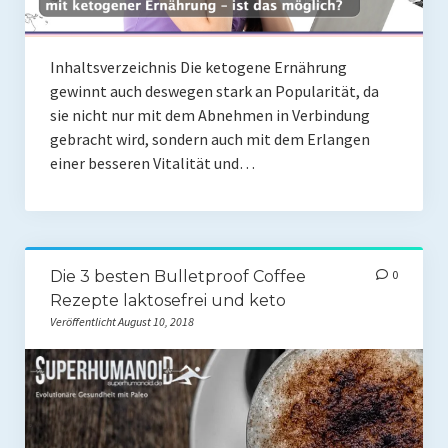
Presse
Redner
Inhaltsverzeichnis Die ketogene Ernährung
gewinnt auch deswegen stark an Popularität, da
Kontakt
sie nicht nur mit dem Abnehmen in Verbindung
gebracht wird, sondern auch mit dem Erlangen
Impressum
einer besseren Vitalität und…
Haftungsausschluss
Datenschutzerklärung
Die 3 besten Bulletproof Coffee
0
Rezepte laktosefrei und keto
Veröffentlicht August 10, 2018