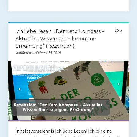
Mit Ei
Salate
Ich liebe Lesen: „Der Keto Kompass –
0
Snacks
Aktuelles Wissen über ketogene
Ernährung“ (Rezension)
Suppen
Veröffentlicht Februar 14, 2019
Shop
Ebooks To Go
Videos
Podcasts
Reviews
Produkttest
Inhaltsverzeichnis Ich liebe Lesen! Ich bin eine