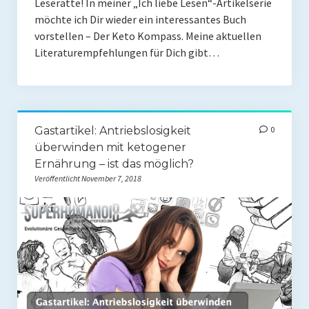
Leseratte! In meiner „Ich liebe Lesen“-Artikelserie
Rezension
möchte ich Dir wieder ein interessantes Buch
Gastautor werden
vorstellen – Der Keto Kompass. Meine aktuellen
Literaturempfehlungen für Dich gibt…
Paleo Bücher
Abnehmen mit Paleo
Zunehmen mit Paleo
Gastartikel: Antriebslosigkeit
0
überwinden mit ketogener
Paleo Gehirn-Pflege Guide
Ernährung – ist das möglich?
Veröffentlicht November 7, 2018
Gehirn-Pflege Kochbuch
Paleo Bücher kaufen
Über mich
Pawel M. Konefal
Publikationen