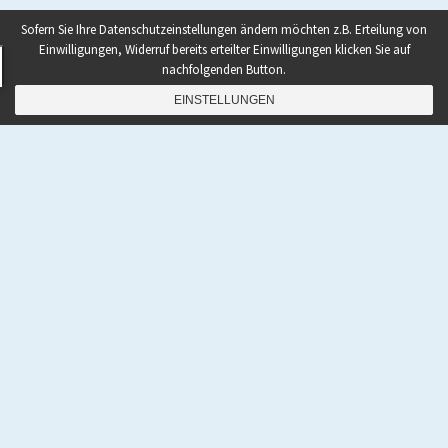
Sofern Sie Ihre Datenschutzeinstellungen ändern möchten z.B. Erteilung von
Einwilligungen, Widerruf bereits erteilter Einwilligungen klicken Sie auf
nachfolgenden Button.
EINSTELLUNGEN
NAVIGATION
Home
|
Shop
|
Rezepte
|
Paleo Bücher kaufen
|
Ebooks To Go
|
Podcast
|
Abnehmen mit Paleo
|
Zunehmen mit Paleo
|
Paleo Grundlagen 2.0
|
Paleo
Quick-Start Guide
|
Coaching
|
Gastautor werden
|
Kontakt
|
Über den Autor Pawel M. Konefal
|
Impressum
|
Haftungsausschluss
|
Datenschutzerklärung
|
AGB
|
Bestellvorgang