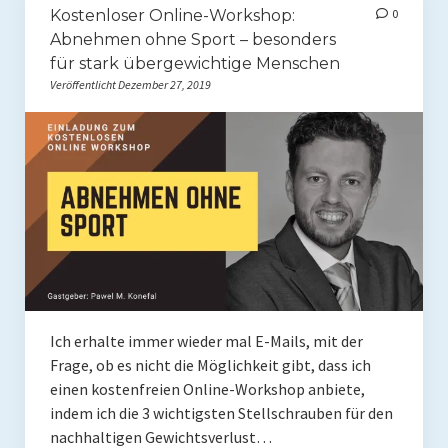
Kostenloser Online-Workshop:
0
Rezepte
Abnehmen ohne Sport – besonders
für stark übergewichtige Menschen
Brainfood
Veröffentlicht Dezember 27, 2019
Fermente
Fisch & Meeresfrüchte
Fleisch und Geflügel
Frühstück
Gemüse
Getränke und Smoothies
Ich erhalte immer wieder mal E-Mails, mit der
Hauptgerichte
Frage, ob es nicht die Möglichkeit gibt, dass ich
einen kostenfreien Online-Workshop anbiete,
Innereien
indem ich die 3 wichtigsten Stellschrauben für den
nachhaltigen Gewichtsverlust…
Kosmetik