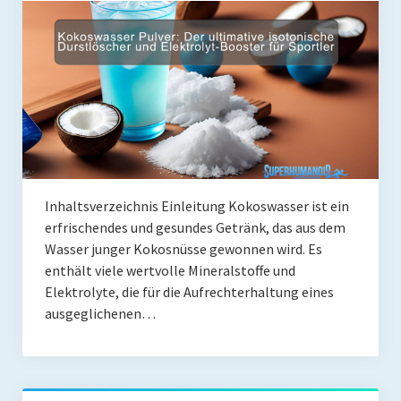
Coaching
Shop
Paleo Ziel
Abnehmen mit Paleo
Zunehmen mit Paleo
Paleo Gehirn-Pflege
Inhaltsverzeichnis Einleitung Kokoswasser ist ein
erfrischendes und gesundes Getränk, das aus dem
Paleo Fitness
Wasser junger Kokosnüsse gewonnen wird. Es
enthält viele wertvolle Mineralstoffe und
Freeletics
Elektrolyte, die für die Aufrechterhaltung eines
Kurs
ausgeglichenen…
Coaching
Coaching