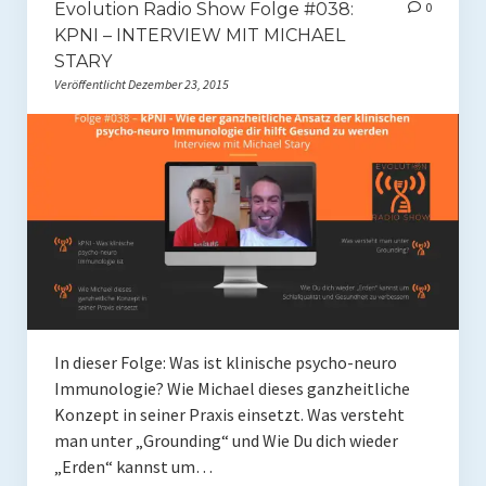
Evolution Radio Show Folge #038:
0
KPNI – INTERVIEW MIT MICHAEL
Mit Ei
STARY
Salate
Veröffentlicht Dezember 23, 2015
Snacks
Suppen
Shop
Ebooks To Go
Videos
Podcasts
In dieser Folge: Was ist klinische psycho-neuro
Immunologie? Wie Michael dieses ganzheitliche
Reviews
Konzept in seiner Praxis einsetzt. Was versteht
man unter „Grounding“ und Wie Du dich wieder
Produkttest
„Erden“ kannst um…