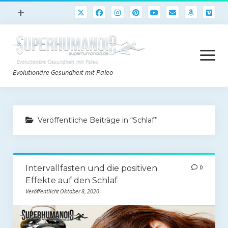
Menü
+
öffnen
Paleo
Menü
Rezepte
öffnen
Evolutionäre Gesundheit mit Paleo
Sport
Abnehmen
Paleo Start
Gehirn
Veröffentliche Beiträge in “Schlaf”
Paleo Grundlagen 2.0
Freeletics
Quick-Start Paleo Guide
Podcast
Intervallfasten und die positiven
0
Einkaufsliste
English
Effekte auf den Schlaf
Paleo-Einkaufsliste.de
Veröffentlicht Oktober 8, 2020
Literatur