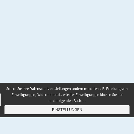
Sofern Sie Ihre Datenschutzeinstellungen ändern möchten z.B. Erteilung von
Einwilligungen, Widerruf bereits erteilter Einwilligungen klicken Sie auf
nachfolgenden Button.
EINSTELLUNGEN
s
uperhumanoid.info blog
Datenschutzerklärung
/
Mit Stolz präsentiert von WordPress
Theme: Startup Blog.