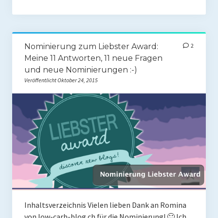
Rezension
Gastautor werden
Paleo Bücher
Nominierung zum Liebster Award:
2
Meine 11 Antworten, 11 neue Fragen
Abnehmen mit Paleo
und neue Nominierungen :-)
Veröffentlicht Oktober 24, 2015
Zunehmen mit Paleo
Paleo Gehirn-Pflege Guide
Gehirn-Pflege Kochbuch
Paleo Bücher kaufen
Über mich
Pawel M. Konefal
Inhaltsverzeichnis Vielen lieben Dank an Romina
Publikationen
von low-carb-blog.ch für die Nominierung! 🙂 Ich