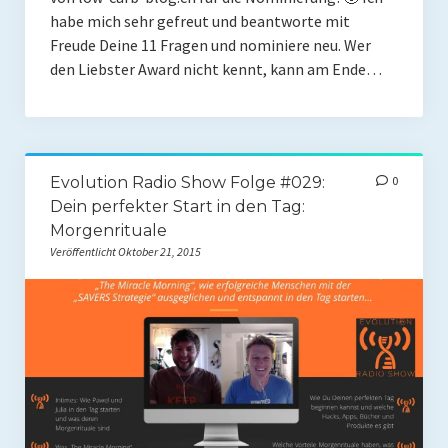
habe mich sehr gefreut und beantworte mit
Presse
Freude Deine 11 Fragen und nominiere neu. Wer
Redner
den Liebster Award nicht kennt, kann am Ende…
Kontakt
Impressum
Evolution Radio Show Folge #029:
0
Haftungsausschluss
Dein perfekter Start in den Tag:
Morgenrituale
Datenschutzerklärung
Veröffentlicht Oktober 21, 2015