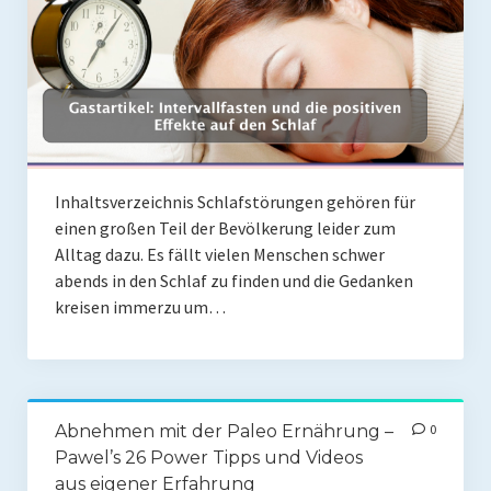
Coaching
Shop
Paleo Ziel
Abnehmen mit Paleo
Zunehmen mit Paleo
Inhaltsverzeichnis Schlafstörungen gehören für
einen großen Teil der Bevölkerung leider zum
Paleo Gehirn-Pflege
Alltag dazu. Es fällt vielen Menschen schwer
abends in den Schlaf zu finden und die Gedanken
Paleo Fitness
kreisen immerzu um…
Freeletics
Kurs
Coaching
Abnehmen mit der Paleo Ernährung –
0
Pawel’s 26 Power Tipps und Videos
Coaching
aus eigener Erfahrung