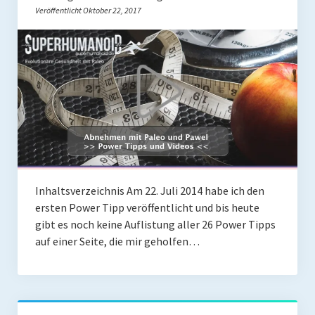
Veröffentlicht Oktober 22, 2017
Rezepte
Brainfood
Fermente
Fisch & Meeresfrüchte
Fleisch und Geflügel
Frühstück
Inhaltsverzeichnis Am 22. Juli 2014 habe ich den
Gemüse
ersten Power Tipp veröffentlicht und bis heute
Getränke und Smoothies
gibt es noch keine Auflistung aller 26 Power Tipps
auf einer Seite, die mir geholfen…
Hauptgerichte
Innereien
Kosmetik