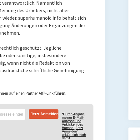
ht verantwortlich. Namentlich
einung des Urhebers, nicht aber
 wieder. superhumanoid.info behält sich
digung Änderungen oder Ergänzungen der
zunehmen.
rechtlich geschützt. Jegliche
abe oder sonstige, insbesondere
ig, wenn nicht die Redaktion von
 ausdrückliche schriftliche Genehmigung
nnen auf einen Partner Affil-Link führen.
*
Durch Angabe
meiner E-Mail-
Adresse und
Anklicken des
Buttons „Jetzt
Anmelden“
erkläre ich mich
damit