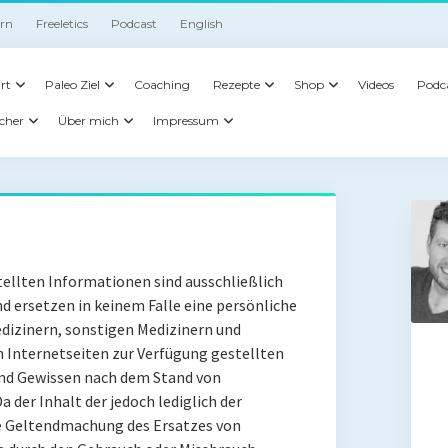
irn
Freeletics
Podcast
English
rt
Paleo Ziel
Coaching
Rezepte
Shop
Videos
Podc
cher
Über mich
Impressum
tellten Informationen sind ausschließlich
ersetzen in keinem Falle eine persönliche
dizinern, sonstigen Medizinern und
n Internetseiten zur Verfügung gestellten
nd Gewissen nach dem Stand von
a der Inhalt der jedoch lediglich der
ie Geltendmachung des Ersatzes von