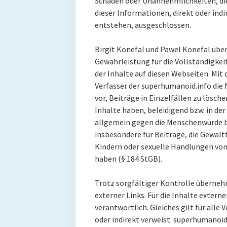
Schäden oder Unannehmlichkeiten, di
dieser Informationen, direkt oder indi
entstehen, ausgeschlossen.
Birgit Konefal und Pawel Konefal üb
Gewährleistung für die Vollständigkeit
der Inhalte auf diesen Webseiten. Mit
Verfasser der superhumanoid.info die 
vor, Beiträge in Einzelfällen zu lösc
Inhalte haben, beleidigend bzw. in de
allgemein gegen die Menschenwürde bz
insbesondere für Beiträge, die Gewalt
Kindern oder sexuelle Handlungen vo
haben (§ 184 StGB).
Trotz sorgfältiger Kontrolle übernehm
externer Links. Für die Inhalte externe
verantwortlich. Gleiches gilt für alle 
oder indirekt verweist. superhumanoid.i