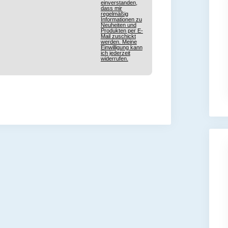
einverstanden,
dass mir
regelmäßig
Informationen zu
Neuheiten und
Produkten per E-
Mail zuschickt
werden. Meine
Einwilligung kann
ich jederzeit
widerrufen.