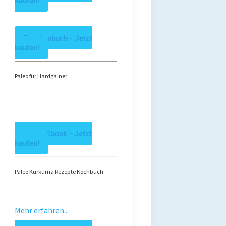
kaufen!
Taschenbuch - Jetzt
kaufen!
Paleo für Hardgainer:
Kindle Ebook - Jetzt
kaufen!
Paleo Kurkuma Rezepte Kochbuch:
Mehr erfahren...