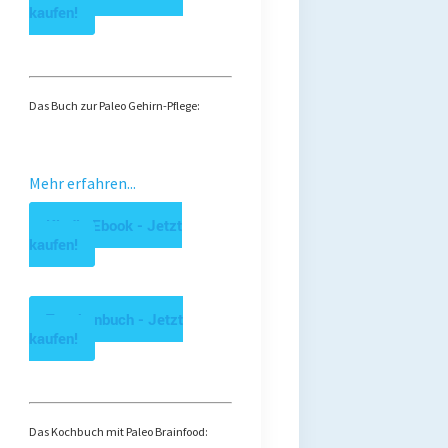
kaufen!
Das Buch zur Paleo Gehirn-Pflege:
Mehr erfahren...
Kindle Ebook - Jetzt
kaufen!
Taschenbuch - Jetzt
kaufen!
Das Kochbuch mit Paleo Brainfood: