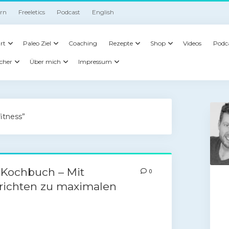
irn
Freeletics
Podcast
English
rt
Paleo Ziel
Coaching
Rezepte
Shop
Videos
Podc
cher
Über mich
Impressum
fitness”
Kochbuch – Mit
0
richten zu maximalen