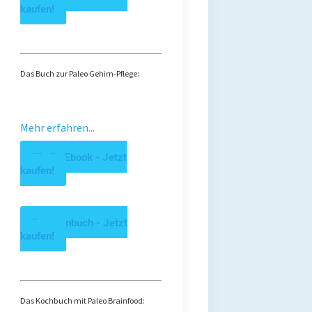
kaufen!
Das Buch zur Paleo Gehirn-Pflege:
Mehr erfahren...
Kindle Ebook - Jetzt
kaufen!
Taschenbuch - Jetzt
kaufen!
Das Kochbuch mit Paleo Brainfood: