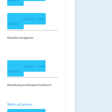
kaufen!
Taschenbuch - Jetzt
kaufen!
Paleo für Hardgainer:
Kindle Ebook - Jetzt
kaufen!
Paleo Kurkuma Rezepte Kochbuch:
Mehr erfahren...