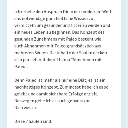
Presse
Ich erhebe den Anspruch Dir in der modernen Welt
das notwendige ganzheitliche Wissen zu
Redner
vermitteln um gesünder und fitter zu werden und
Kontakt
ein neues Leben zu beginnen. Das Konzept des
gesunden Zunehmens mit Paleo besteht wie
Impressum
auch Abnehmen mit Paleo grundsätzlich aus
mehreren Säulen. Die Inhalte der Säulen decken
Haftungsausschluss
sich partiell mit dem Thema “Abnehmen mit
Paleo”.
Datenschutzerklärung
Denn Paleo ist mehr als nur eine Diät, es ist ein
nachhaltiges Konzept. Zumindest habe ich es so
gelebt und damit sichtbare Erfolge erzielt.
Deswegen gebe ich es auch genau so an
Dich weiter.
Diese 7 Säulen sind: