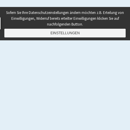
Sofern Sie Ihre Datenschutzeinstellungen ändern möchten z.B. Erteilung von
Einwilligungen, Widerruf bereits erteilter Einwilligungen klicken Sie auf
nachfolgenden Button.
EINSTELLUNGEN
NAVIGATION
Home
|
Shop
|
Rezepte
|
Paleo Bücher kaufen
|
Ebooks To Go
|
Podcast
|
Abnehmen mit Paleo
|
Zunehmen mit Paleo
|
Paleo Grundlagen 2.0
|
Paleo
Quick-Start Guide
|
Coaching
|
Gastautor werden
|
Kontakt
|
Über den Autor Pawel M. Konefal
|
Impressum
|
Haftungsausschluss
|