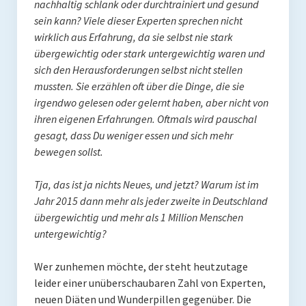
nachhaltig schlank oder durchtrainiert und gesund
sein kann? Viele dieser Experten sprechen nicht
Mit Ei
wirklich aus Erfahrung, da sie selbst nie stark
übergewichtig oder stark untergewichtig waren und
Salate
sich den Herausforderungen selbst nicht stellen
Snacks
mussten. Sie erzählen oft über die Dinge, die sie
irgendwo gelesen oder gelernt haben, aber nicht von
Suppen
ihren eigenen Erfahrungen. Oftmals wird pauschal
gesagt, dass Du weniger essen und sich mehr
Shop
bewegen sollst.
Ebooks To Go
Tja, das ist ja nichts Neues, und jetzt? Warum ist im
Videos
Jahr 2015 dann mehr als jeder zweite in Deutschland
übergewichtig und mehr als 1 Million Menschen
Podcasts
untergewichtig?
Reviews
Wer zunhemen möchte, der steht heutzutage
leider einer unüberschaubaren Zahl von Experten,
Produkttest
neuen Diäten und Wunderpillen gegenüber. Die