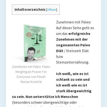
Coaching
Inhaltsverzeichnis
[
öffnen
]
Shop
Zunehmen mit Paleo:
Paleo Ziel
Auf dieser Seite geht es
Abnehmen mit Paleo
um das
erfolgreiche
Zunehmen mit der
Zunehmen mit Paleo
sogenannten Paleo
Diät
/ Steinzeit Diät
Paleo Gehirn-Pflege
bzw.
Steinzeiternährung.
Paleo Fitness
Zunehmen mit Paleo: Paleo
Weightgain Power For
Freeletics
Ich weiß, wie es ist
Everyone von Pawel
schlank zu sein und
Marian Konefal
Kurs
ich weiß wie es ist
stark übergewichtig
Coaching
zu sein.
Nun unterstütze ich Menschen
(besonders schwer übergewichtige oder
Coaching