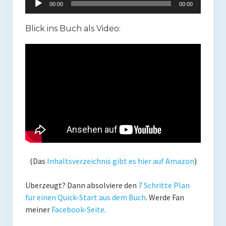
00:00
00:00
Player
Blick ins Buch als Video:
(Das
Inhaltsverzeichnis gibt es hier auf Amazon
)
Überzeugt? Dann absolviere den
7 Schritte Plan
für einen Quick-Start aus dem Buch
. Werde Fan
meiner
Facebook-Seite
.