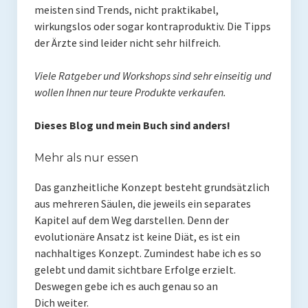
Rezension
meisten sind Trends, nicht praktikabel,
wirkungslos oder sogar kontraproduktiv. Die Tipps
Gastautor werden
der Ärzte sind leider nicht sehr hilfreich.
Paleo Bücher
Viele Ratgeber und Workshops sind sehr einseitig und
wollen Ihnen nur teure Produkte verkaufen.
Abnehmen mit Paleo
Zunehmen mit Paleo
Dieses Blog und mein Buch sind anders!
Paleo Gehirn-Pflege Guide
Mehr als nur essen
Gehirn-Pflege Kochbuch
Das ganzheitliche Konzept besteht grundsätzlich
aus mehreren Säulen, die jeweils ein separates
Paleo Bücher kaufen
Kapitel auf dem Weg darstellen. Denn der
evolutionäre Ansatz ist keine Diät, es ist ein
Über mich
nachhaltiges Konzept. Zumindest habe ich es so
Pawel M. Konefal
gelebt und damit sichtbare Erfolge erzielt.
Deswegen gebe ich es auch genau so an
Publikationen
Dich weiter.