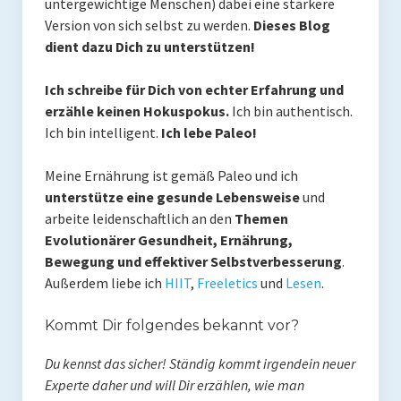
untergewichtige Menschen) dabei eine stärkere
Rezepte
Version von sich selbst zu werden.
Dieses Blog
dient dazu Dich zu unterstützen!
Brainfood
Ich schreibe für Dich von echter Erfahrung und
Fermente
erzähle keinen Hokuspokus.
Ich bin authentisch.
Ich bin intelligent.
Ich lebe Paleo!
Fisch & Meeresfrüchte
Fleisch und Geflügel
Meine Ernährung ist gemäß Paleo und ich
unterstütze eine gesunde Lebensweise
und
Frühstück
arbeite leidenschaftlich an den
Themen
Evolutionärer Gesundheit, Ernährung,
Gemüse
Bewegung und effektiver Selbstverbesserung
.
Außerdem liebe ich
HIIT
,
Freeletics
und
Lesen
.
Getränke und Smoothies
Hauptgerichte
Kommt Dir folgendes bekannt vor?
Innereien
Du kennst das sicher! Ständig kommt irgendein neuer
Experte daher und will Dir erzählen, wie man
Kosmetik