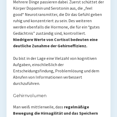
Mehrere Dinge passieren dabei. Zuerst schüttet der
Presse
Körper Dopamin und Serotonin aus, die „feel
good“ Neurotransmitter, die Dir das Gefühl geben
Redner
ruhig und konzentriert zu sein. Des weiteren
werden ebenfalls die Hormone, die für ein “gutes
Kontakt
Gedächtnis” zuständig sind, kontrolliert.
Impressum
Niedrigere Werte von Cortisol bedeuten eine
deutliche Zunahme der Gehirneffizienz.
Haftungsausschluss
Du bist in der Lage eine Vielzahl von kognitiven
Datenschutzerklärung
Aufgaben, einschließlich der
Entscheidungsfindung, Problemlösung und dem
Abrufen von Informationen verbessert
durchzuführen.
Gehirnvolumen
Man weiß mittlerweile, dass
regelmäßige
Bewegung die Hirnagilität und das Speichern