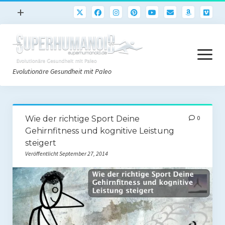
Menü
+
öffnen
Paleo
Menü
Rezepte
öffnen
Evolutionäre Gesundheit mit Paleo
Sport
Abnehmen
Paleo Start
Gehirn
Wie der richtige Sport Deine
0
Paleo Grundlagen 2.0
Gehirnfitness und kognitive Leistung
Freeletics
steigert
Quick-Start Paleo Guide
Podcast
Veröffentlicht September 27, 2014
Einkaufsliste
English
Paleo-Einkaufsliste.de
Literatur