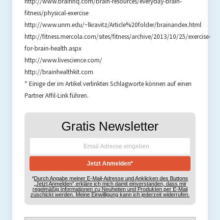
http://www.brainhq.com/brain-resources/everyday-brain-
fitness/physical-exercise
http://www.unm.edu/~lkravitz/Article%20folder/brainandex.html
http://fitness.mercola.com/sites/fitness/archive/2013/10/25/exercise-
for-brain-health.aspx
http://www.livescience.com/
http://brainhealthkit.com
* Einige der im Artikel verlinkten Schlagworte können auf einen
Partner Affil-Link führen.
Gratis Newsletter
*
Durch Angabe meiner E-Mail-Adresse und Anklicken des Buttons
„Jetzt Anmelden“ erkläre ich mich damit einverstanden, dass mir
regelmäßig Informationen zu Neuheiten und Produkten per E-Mail
zuschickt werden. Meine Einwilligung kann ich jederzeit widerrufen.