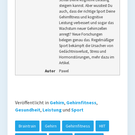
steigern kannst. Aber wusstest Du
auch, dass der richtige Sport Deine
Gehirnfitness und kognitive
Leistung verbessert und sogar das
Wachstum neuer Gehirnzellen
anregt? Neue Forschungen
belegen genau das. Regelmäßiger
Sport bekämpft die Ursachen von
Gedächtnisverlust, Stress und
Hormonstörungen, mehr dazu im
Artikel.
Autor
Pawel
Veröffentlicht in
Gehirn
,
Gehirnfitness
,
Gesundheit
,
Leistung
und
Sport
Braintrain
Gehirn
Gehirnfitness
HIIT