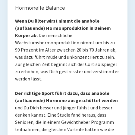
Hormonelle Balance
Mit Ei
Wenn Du älter wirst nimmt die anabole
Salate
(aufbauende) Hormonproduktion in Deinem
Körper ab.
Die menschliche
Snacks
Wachstumshormonproduktion nimmt um bis zu
Suppen
90 Prozent im Alter zwischen 20 bis 70 Jahren ab,
was dazu führt müde und unkonzentriert zu sein.
Shop
Zur gleichen Zeit beginnt sich der Cortisolspiegel
zu erhöhen, was Dich gestresster und verstimmter
Ebooks To Go
werden lässt.
Videos
Der richtige Sport führt dazu, dass anabole
Podcasts
(aufbauende) Hormone ausgeschüttet werden
und Du Dich besser und jünger fühlst und besser
Reviews
denken kannst. Eine Studie fand heraus, dass
Senioren, die in einem Gewichtheber Programm
Produkttest
teilnahmen, die gleichen Vorteile hatten wie die