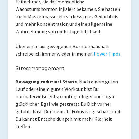
Teilnehmer, die das menschliche
Rezension
Wachstumshormon injiziert bekamen. Sie hatten
Gastautor werden
mehr Muskelmasse, ein verbessertes Gedächtnis
und mehr Konzentration und eine allgemeine
Paleo Bücher
Wahrnehmung von mehr Jugendlichkeit.
Abnehmen mit Paleo
Über einen ausgewogenen Hormonhaushalt
schreibe ich immer wieder in meinen
Power Tipps
.
Zunehmen mit Paleo
Paleo Gehirn-Pflege Guide
Stressmanagement
Gehirn-Pflege Kochbuch
Bewegung reduziert Stress.
Nach einem guten
Lauf oder einem guten Workout bist Du
Paleo Bücher kaufen
normalerweise entspannter, ruhiger und sogar
glücklicher. Egal wie gestresst Du Dich vorher
Über mich
gefühlt hast. Der mentale Fokus ist geschärft und
Du kannst Entscheidungen mit mehr Klarheit
Pawel M. Konefal
treffen.
Publikationen