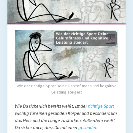
Coaching
Shop
Paleo Ziel
Abnehmen mit Paleo
Zunehmen mit Paleo
Paleo Gehirn-Pflege
Paleo Fitness
Wie der richtige Sport Deine Gehirnfitness und kognitive
Freeletics
Leistung steigert
Kurs
Wie Du sicherlich bereits weißt, ist der
richtige
Sport
wichtig für einen gesunden Körper und besonders um
Coaching
das Herz und die Lunge zu stärken. Außerdem weißt
Du sicher auch, dass Du mit einer
gesunden
Coaching