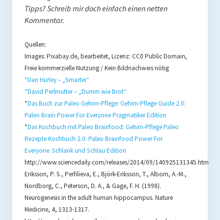
Tipps? Schreib mir doch einfach einen netten
Kommentar.
Quellen:
Images: Pixabay.de, bearbeitet, Lizenz: CC0 Public Domain,
Freie kommerzielle Nutzung / Kein Bildnachweis nötig
*Dan Hurley – „Smarter“
*David Perlmutter – „Dumm wie Brot“
*
Das Buch zur Paleo Gehirn-Pflege: Gehirn-Pflege Guide 2.0:
Paleo Brain Power For Everyone Pragmatiker Edition
*
Das Kochbuch mit Paleo Brainfood: Gehirn-Pflege Paleo
Rezepte Kochbuch 2.0: Paleo Brainfood Power For
Everyone. Schlank und Schlau Edition
http://www.sciencedaily.com/releases/2014/09/140925131345.htm
Eriksson, P. S., Perfilieva, E., Björk-Eriksson, T., Alborn, A.-M.,
Nordborg, C., Peterson, D. A., & Gage, F. H. (1998).
Neurogenesis in the adult human hippocampus. Nature
Medicine, 4, 1313-1317.