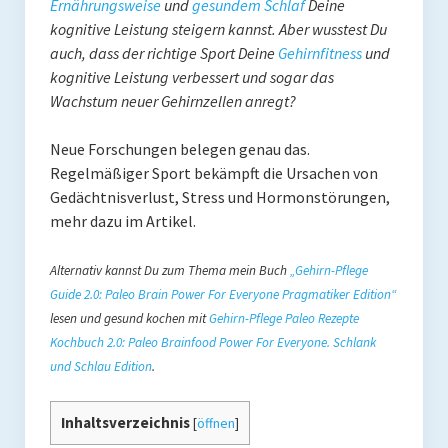
Ernährungsweise
und
gesundem Schlaf
Deine
Rezepte
kognitive Leistung steigern kannst. Aber wusstest Du
auch, dass der richtige Sport Deine
Gehirnfitness
und
Brainfood
kognitive Leistung verbessert und sogar das
Wachstum neuer Gehirnzellen anregt?
Fermente
Neue Forschungen belegen genau das.
Fisch & Meeresfrüchte
Regelmäßiger Sport bekämpft die Ursachen von
Fleisch und Geflügel
Gedächtnisverlust, Stress und Hormonstörungen,
mehr dazu im Artikel.
Frühstück
Alternativ kannst Du zum Thema mein Buch
„Gehirn-Pflege
Gemüse
Guide 2.0: Paleo Brain Power For Everyone Pragmatiker Edition“
Getränke und Smoothies
lesen und gesund kochen mit
Gehirn-Pflege Paleo Rezepte
Kochbuch 2.0: Paleo Brainfood Power For Everyone. Schlank
Hauptgerichte
und Schlau Edition
.
Innereien
Inhaltsverzeichnis
[
öffnen
]
Kosmetik