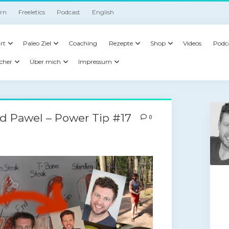
irn
Freeletics
Podcast
English
rt
Paleo Ziel
Coaching
Rezepte
Shop
Videos
Podc
cher
Über mich
Impressum
 Pawel – Power Tip #17
0