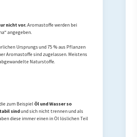
r nicht vor.
Aromastoffe werden bei
ma“ angegeben.
ürlichen Ursprungs und 75 % aus Pflanzen
her Aromastoffe sind zugelassen. Meistens
abgewandelte Naturstoffe.
die zum Beispiel
Öl und Wasser so
abil sind
und sich nicht trennen und als
en diese immer einen in Öl löslichen Teil