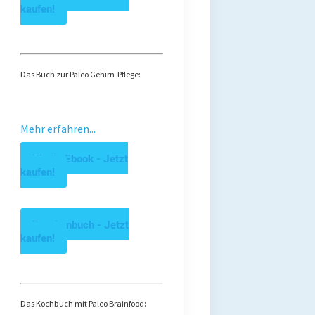
kaufen!
Das Buch zur Paleo Gehirn-Pflege:
Mehr erfahren...
Kindle Ebook - Jetzt
kaufen!
Taschenbuch - Jetzt
kaufen!
Das Kochbuch mit Paleo Brainfood: