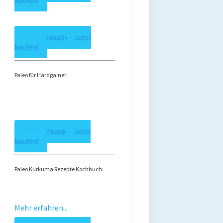
kaufen!
Taschenbuch - Jetzt
kaufen!
Paleo für Hardgainer:
Kindle Ebook - Jetzt
kaufen!
Paleo Kurkuma Rezepte Kochbuch:
Mehr erfahren...