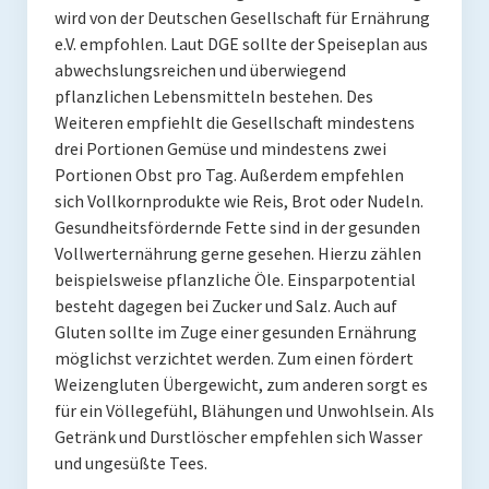
Rezension
wird von der Deutschen Gesellschaft für Ernährung
e.V. empfohlen. Laut DGE sollte der Speiseplan aus
Gastautor werden
abwechslungsreichen und überwiegend
pflanzlichen Lebensmitteln bestehen. Des
Paleo Bücher
Weiteren empfiehlt die Gesellschaft mindestens
Abnehmen mit Paleo
drei Portionen Gemüse und mindestens zwei
Portionen Obst pro Tag. Außerdem empfehlen
Zunehmen mit Paleo
sich Vollkornprodukte wie Reis, Brot oder Nudeln.
Gesundheitsfördernde Fette sind in der gesunden
Paleo Gehirn-Pflege Guide
Vollwerternährung gerne gesehen. Hierzu zählen
beispielsweise pflanzliche Öle. Einsparpotential
Gehirn-Pflege Kochbuch
besteht dagegen bei Zucker und Salz. Auch auf
Paleo Bücher kaufen
Gluten sollte im Zuge einer gesunden Ernährung
möglichst verzichtet werden. Zum einen fördert
Über mich
Weizengluten Übergewicht, zum anderen sorgt es
für ein Völlegefühl, Blähungen und Unwohlsein. Als
Pawel M. Konefal
Getränk und Durstlöscher empfehlen sich Wasser
und ungesüßte Tees.
Publikationen