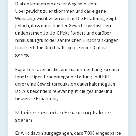
Diäten können ein erster Weg sein, dem
Rezepte
Übergewicht zu entkommen und das eigene
Wunschgewicht zu erreichen. Die Erfahrung zeigt
Brainfood
jedoch, dass ein schneller Gewichtsverlust den
Fermente
unliebsamen Jo-Jo-Effekt fördert und darüber
hinaus aufgrund der zahlreichen Einschränkungen
Fisch & Meeresfrüchte
frustriert. Die Durchhaltequote einer Diät ist
gering.
Fleisch und Geflügel
Experten raten in diesem Zusammenhang zu einer
Frühstück
langfristigen Ernährungsumstellung, mithilfe
Gemüse
derer eine Gewichtsreduktion dauerhaft möglich
ist. Als besonders relevant gilt die gesunde und
Getränke und Smoothies
bewusste Ernährung.
Hauptgerichte
Mit einer gesunden Ernährung Kalorien
sparen
Innereien
Es wird davon ausgegangen, dass 7.000 eingesparte
Kosmetik