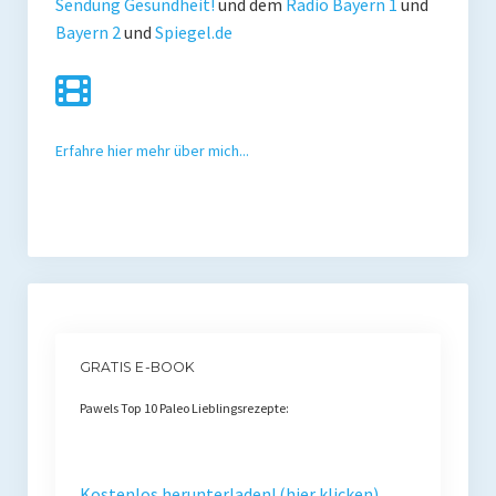
Sendung Gesundheit!
und dem
Radio Bayern 1
und
Bayern 2
und
Spiegel.de
Erfahre hier mehr über mich...
GRATIS E-BOOK
Pawels Top 10 Paleo Lieblingsrezepte:
Kostenlos herunterladen! (hier klicken)