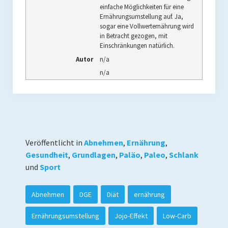
einfache Möglichkeiten für eine
Ernährungsumstellung auf. Ja,
sogar eine Vollwerternährung wird
in Betracht gezogen, mit
Einschränkungen natürlich.
Autor
n/a
n/a
Veröffentlicht in
Abnehmen
,
Ernährung
,
Gesundheit
,
Grundlagen
,
Paläo
,
Paleo
,
Schlank
und
Sport
Abnehmen
DGE
Diät
ernährung
Ernährungsumstellung
Jojo-Effekt
Low-Carb