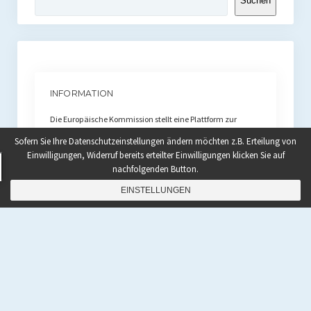
Suchen
INFORMATION
Die Europäische Kommission stellt eine Plattform zur
Online-Streitbeilegung (OS) bereit. Die Plattform finden Sie
Sofern Sie Ihre Datenschutzeinstellungen ändern möchten z.B. Erteilung von
unter
diesem Link
.
Einwilligungen, Widerruf bereits erteilter Einwilligungen klicken Sie auf
nachfolgenden Button.
EINSTELLUNGEN
NAVIGATION
Home
|
Shop
|
Rezepte
|
Paleo Bücher kaufen
|