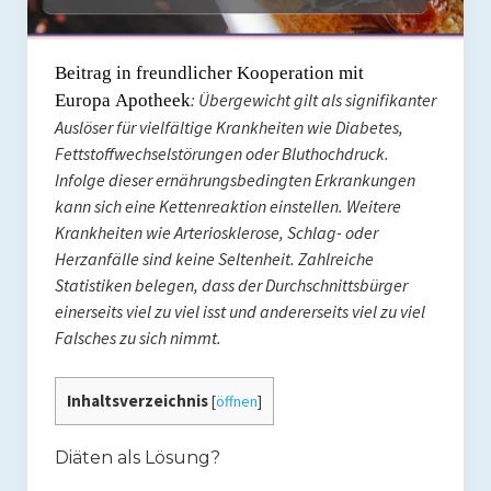
Coaching
Shop
Beitrag in freundlicher Kooperation mit
: Übergewicht gilt als signifikanter
Europa
Apotheek
Paleo Ziel
Auslöser für vielfältige Krankheiten wie Diabetes,
Abnehmen mit Paleo
Fettstoffwechselstörungen oder Bluthochdruck.
Infolge dieser ernährungsbedingten Erkrankungen
Zunehmen mit Paleo
kann sich eine Kettenreaktion einstellen. Weitere
Krankheiten wie Arteriosklerose, Schlag- oder
Paleo Gehirn-Pflege
Herzanfälle sind keine Seltenheit. Zahlreiche
Statistiken belegen, dass der Durchschnittsbürger
Paleo Fitness
einerseits viel zu viel isst und andererseits viel zu viel
Freeletics
Falsches zu sich nimmt.
Kurs
Inhaltsverzeichnis
[
öffnen
]
Coaching
Diäten als Lösung?
Coaching