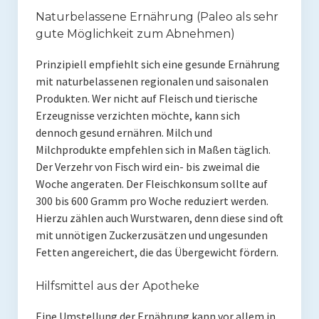
Presse
Naturbelassene Ernährung (Paleo als sehr
gute Möglichkeit zum Abnehmen)
Redner
Prinzipiell empfiehlt sich eine gesunde Ernährung
Kontakt
mit naturbelassenen regionalen und saisonalen
Produkten. Wer nicht auf Fleisch und tierische
Impressum
Erzeugnisse verzichten möchte, kann sich
dennoch gesund ernähren. Milch und
Haftungsausschluss
Milchprodukte empfehlen sich in Maßen täglich.
Datenschutzerklärung
Der Verzehr von Fisch wird ein- bis zweimal die
Woche angeraten. Der Fleischkonsum sollte auf
300 bis 600 Gramm pro Woche reduziert werden.
Hierzu zählen auch Wurstwaren, denn diese sind oft
mit unnötigen Zuckerzusätzen und ungesunden
Fetten angereichert, die das Übergewicht fördern.
Hilfsmittel aus der Apotheke
Eine Umstellung der Ernährung kann vor allem in