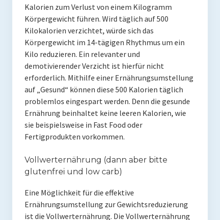
Kalorien zum Verlust von einem Kilogramm
Mit Ei
Körpergewicht führen. Wird täglich auf 500
Kilokalorien verzichtet, würde sich das
Salate
Körpergewicht im 14-tägigen Rhythmus um ein
Kilo reduzieren. Ein relevanter und
Snacks
demotivierender Verzicht ist hierfür nicht
erforderlich. Mithilfe einer Ernährungsumstellung
Suppen
auf „Gesund“ können diese 500 Kalorien täglich
Shop
problemlos eingespart werden. Denn die gesunde
Ernährung beinhaltet keine leeren Kalorien, wie
Ebooks To Go
sie beispielsweise in Fast Food oder
Fertigprodukten vorkommen.
Videos
Vollwerternährung (dann aber bitte
Podcasts
glutenfrei und low carb)
Reviews
Eine Möglichkeit für die effektive
Produkttest
Ernährungsumstellung zur Gewichtsreduzierung
ist die Vollwerternährung. Die Vollwerternährung