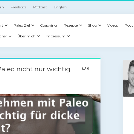
irn
Freeletics
Podcast
English
rt
Paleo Ziel
Coaching
Rezepte
Shop
Videos
Podc
cher
Über mich
Impressum
eo nicht nur wichtig
0