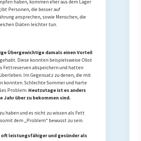
ämpfen haben, kommen eher aus dem Lager
 gibt Personen, die besser auf
ährung ansprechen, sowie Menschen, die
ichen Diäten leichter tun.
ige Übergewichtige damals einen Vorteil
gehabt. Diese konnten beispielsweise Obst
s Fettreserven abspeichern und hatten
überleben. Im Gegensatz zu denen, die mit
n konnten. Schlechte Sommer und harte
oßes Problem.
Heutzutage ist es anders
e Jahr über zu bekommen sind.
t zu haben und es nicht zu wissen als Fett
 somit dem „Problem“ bewusst zu sein.
oft leistungsfähiger und gesünder als