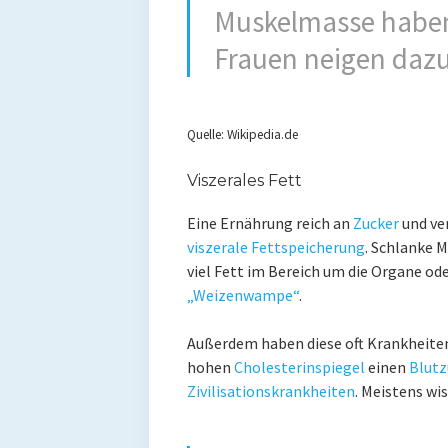
Muskelmasse haben
Frauen neigen dazu,
Quelle: Wikipedia.de
Viszerales Fett
Eine Ernährung reich an
Zucker
und ve
viszerale Fettspeicherung
. Schlanke 
viel Fett im Bereich um die Organe od
„Weizenwampe“
.
Außerdem haben diese oft Krankheite
hohen
Cholesterinspiegel
einen
Blutz
Zivilisationskrankheiten
. Meistens wis