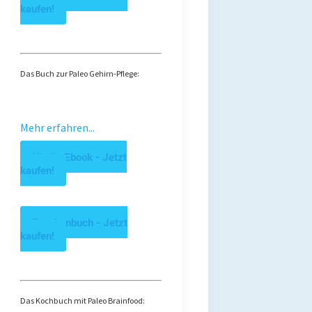
kaufen!
Das Buch zur Paleo Gehirn-Pflege:
Mehr erfahren...
Kindle Ebook - Jetzt
kaufen!
Taschenbuch - Jetzt
kaufen!
Das Kochbuch mit Paleo Brainfood: