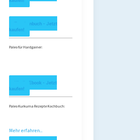
kaufen!
Taschenbuch - Jetzt
kaufen!
Paleo für Hardgainer:
Kindle Ebook - Jetzt
kaufen!
Paleo Kurkuma Rezepte Kochbuch:
Mehr erfahren...