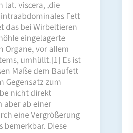
 lat. viscera, ‚die
 intraabdominales Fett
t das bei Wirbeltieren
höhle eingelagerte
en Organe, vor allem
ems, umhüllt.[1] Es ist
ssen Maße dem Baufett
m Gegensatz zum
e nicht direkt
h aber ab einer
rch eine Vergrößerung
 bemerkbar. Diese