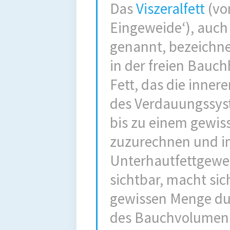
Das
Viszeralfett
(von
Eingeweide‘), auch
genannt, bezeichne
in der freien Bauch
Fett, das die inner
des Verdauungssyst
bis zu einem gewi
zuzurechnen und i
Unterhautfettgeweb
sichtbar, macht sic
gewissen Menge du
des Bauchvolumens