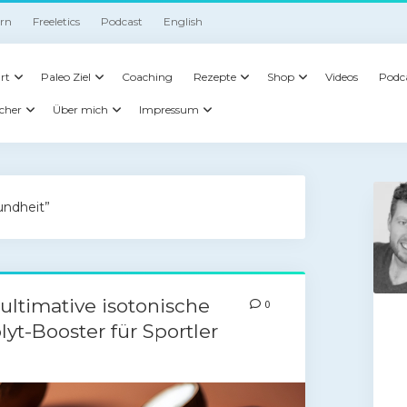
irn
Freeletics
Podcast
English
rt
Paleo Ziel
Coaching
Rezepte
Shop
Videos
Podc
cher
Über mich
Impressum
undheit”
ultimative isotonische
0
yt-Booster für Sportler