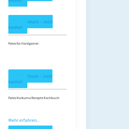
kaufen!
Taschenbuch - Jetzt
kaufen!
Paleo für Hardgainer:
Kindle Ebook - Jetzt
kaufen!
Paleo Kurkuma Rezepte Kochbuch:
Mehr erfahren...