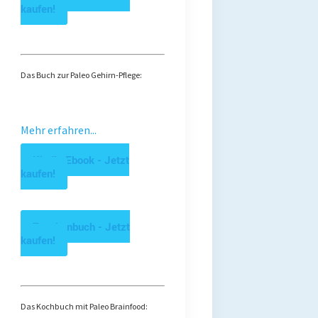
kaufen!
Das Buch zur Paleo Gehirn-Pflege:
Mehr erfahren...
Kindle Ebook - Jetzt
kaufen!
Taschenbuch - Jetzt
kaufen!
Das Kochbuch mit Paleo Brainfood: