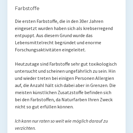
Rezension
Farbstoffe
Gastautor werden
Die ersten Farbstoffe, die in den 30er Jahren
Paleo Bücher
eingesetzt wurden haben sich als krebserregend
entpuppt. Aus diesem Grund wurde das
Abnehmen mit Paleo
Lebensmittelrecht begründet und enorme
Forschungsaktivitäten eingeleitet.
Zunehmen mit Paleo
Heutzutage sind Farbstoffe sehr gut toxikologisch
Paleo Gehirn-Pflege Guide
untersucht und scheinen ungefährlich zu sein. Hin
Gehirn-Pflege Kochbuch
und wieder treten bei einigen Personen Allergien
auf, die Anzahl hält sich dabei aber in Grenzen. Die
Paleo Bücher kaufen
meisten künstlichen Zusatzstoffe befinden sich
bei den Farbstoffen, da Naturfarben Ihren Zweck
Über mich
nicht so gut erfüllen können.
Pawel M. Konefal
Ich kann nur raten so weit wie möglich darauf zu
Publikationen
verzichten.