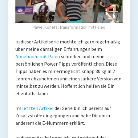
Coaching
Shop
Pawel Konefal Transformation mit Paleo
Paleo Ziel
In dieser Artikelserie möchte ich gern regelmäßig
Abnehmen mit Paleo
über meine damaligen Erfahrungen beim
Zunehmen mit Paleo
Abnehmen mit Paleo
schreiben und meine
persönlichen Power Tipps veröffentlichen. Diese
Paleo Gehirn-Pflege
Tipps haben es mir ermöglicht knapp 80 kg in 2
Jahren abzunehmen und eine stärkere Version von
Paleo Fitness
mir selbst zu werden. Hoffentlich helfen sie Dir
ebenfalls dabei.
Freeletics
Kurs
Im
letzten Artikel
der Serie bin ich bereits auf
Zusatzstoffe eingegangen und habe Dir unter
Coaching
anderem die E-Nummern erklärt.
Coaching
In diesem Artikel gehe ich weiterhin auf das