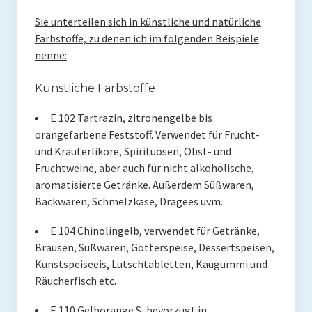
Presse
Sie unterteilen sich in künstliche und natürliche
Farbstoffe, zu denen ich im folgenden Beispiele
Redner
nenne:
Kontakt
Künstliche Farbstoffe
Impressum
E 102 Tartrazin, zitronengelbe bis
Haftungsausschluss
orangefarbene Feststoff. Verwendet für Frucht-
und Kräuterliköre, Spirituosen, Obst- und
Datenschutzerklärung
Fruchtweine, aber auch für nicht alkoholische,
aromatisierte Getränke. Außerdem Süßwaren,
Backwaren, Schmelzkäse, Dragees uvm.
E 104 Chinolingelb, verwendet für Getränke,
Brausen, Süßwaren, Götterspeise, Dessertspeisen,
Kunstspeiseeis, Lutschtabletten, Kaugummi und
Räucherfisch etc.
E 110 Gelborange S, bevorzugt in