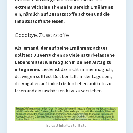
extrem wichtige Thema im Bereich Ernährung
Rezepte
ein, nämlich
auf Zusatzstoffe achten und die
Brainfood
Inhaltsstoffliste lesen.
Fermente
Goodbye, Zusatzstoffe
Fisch & Meeresfrüchte
Als jemand, der auf seine Ernährung achtet
solltest Du versuchen so viele naturbelassene
Fleisch und Geflügel
Lebensmittel wie möglich in Deinen Alltag zu
integrieren.
Leider ist das nicht immer möglich,
Frühstück
deswegen solltest Du ebenfalls in der Lage sein,
Gemüse
die Angaben auf industriellen Lebensmitteln zu
lesen und einzuschätzen bzw. zu verstehen.
Getränke und Smoothies
Hauptgerichte
Innereien
Etikett Inhaltsstoffliste
Kosmetik