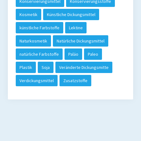
Konservierungsmittel
Konservierungsstoffe
Kosmetik
Künstliche Dickungsmittel
künstliche Farbstoffe
Lektine
Naturkosmetik
Natürliche Dickungsmittel
natürliche Farbstoffe
Paläo
Paleo
Plastik
Soja
Veränderte Dickungsmitte
Verdickungsmittel
Zusatzstoffe