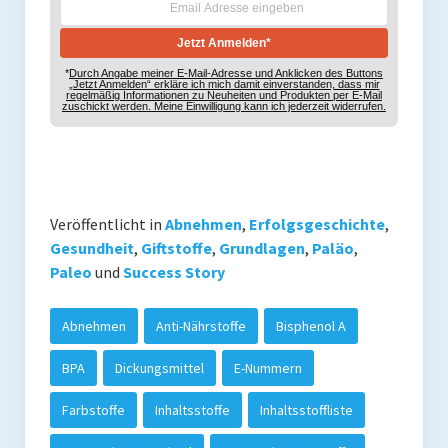
*
Durch Angabe meiner E-Mail-Adresse und Anklicken des Buttons
„Jetzt Anmelden“ erkläre ich mich damit einverstanden, dass mir
regelmäßig Informationen zu Neuheiten und Produkten per E-Mail
zuschickt werden. Meine Einwilligung kann ich jederzeit widerrufen.
Veröffentlicht in
Abnehmen
,
Erfolgsgeschichte
,
Gesundheit
,
Giftstoffe
,
Grundlagen
,
Paläo
,
Paleo
und
Success Story
Abnehmen
Anti-Nährstoffe
Bisphenol A
BPA
Dickungsmittel
E-Nummern
Farbstoffe
Inhaltsstoffe
Inhaltsstoffliste