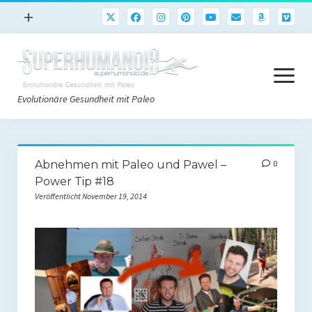
Menü
+
öffnen
Paleo
Menü
Rezepte
öffnen
Evolutionäre Gesundheit mit Paleo
Sport
Abnehmen
Paleo Start
Gehirn
Abnehmen mit Paleo und Pawel –
0
Paleo Grundlagen 2.0
Power Tip #18
Freeletics
Veröffentlicht November 19, 2014
Quick-Start Paleo Guide
Podcast
Einkaufsliste
English
Paleo-Einkaufsliste.de
Literatur