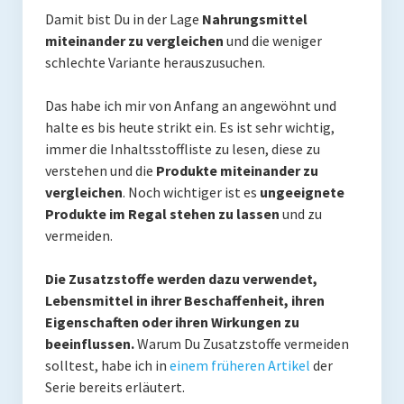
Damit bist Du in der Lage
Nahrungsmittel
Mit Ei
miteinander zu vergleichen
und die weniger
schlechte Variante herauszusuchen.
Salate
Das habe ich mir von Anfang an angewöhnt und
Snacks
halte es bis heute strikt ein. Es ist sehr wichtig,
Suppen
immer die Inhaltsstoffliste zu lesen, diese zu
verstehen und die
Produkte miteinander zu
Shop
vergleichen
. Noch wichtiger ist es
ungeeignete
Produkte im Regal stehen zu lassen
und zu
Ebooks To Go
vermeiden.
Videos
Die Zusatzstoffe werden dazu verwendet,
Podcasts
Lebensmittel in ihrer Beschaffenheit, ihren
Eigenschaften oder ihren Wirkungen zu
Reviews
beeinflussen.
Warum Du Zusatzstoffe vermeiden
solltest, habe ich in
einem früheren Artikel
der
Produkttest
Serie bereits erläutert.