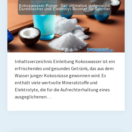
Coaching
Shop
Paleo Ziel
Abnehmen mit Paleo
Zunehmen mit Paleo
Inhaltsverzeichnis Einleitung Kokoswasser ist ein
Paleo Gehirn-Pflege
erfrischendes und gesundes Getränk, das aus dem
Wasser junger Kokosnüsse gewonnen wird. Es
Paleo Fitness
enthält viele wertvolle Mineralstoffe und
Freeletics
Elektrolyte, die für die Aufrechterhaltung eines
ausgeglichenen…
Kurs
Coaching
Coaching