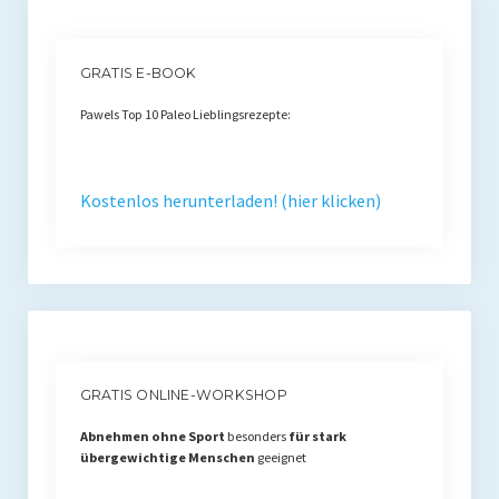
Rezension
Gastautor werden
GRATIS E-BOOK
Paleo Bücher
Pawels Top 10 Paleo Lieblingsrezepte:
Abnehmen mit Paleo
Zunehmen mit Paleo
Kostenlos herunterladen! (hier klicken)
Paleo Gehirn-Pflege Guide
Gehirn-Pflege Kochbuch
Paleo Bücher kaufen
Über mich
GRATIS ONLINE-WORKSHOP
Pawel M. Konefal
Abnehmen ohne Sport
besonders
für stark
übergewichtige Menschen
geeignet
Publikationen