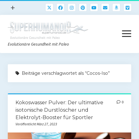
Menü
+
öffnen
Paleo
Menü
Rezepte
öffnen
Evolutionäre Gesundheit mit Paleo
Sport
Abnehmen
Paleo Start
Gehirn
Beiträge verschlagwortet als “Cocos-Iso”
Paleo Grundlagen 2.0
Freeletics
Quick-Start Paleo Guide
Podcast
Kokoswasser Pulver: Der ultimative
0
Einkaufsliste
English
isotonische Durstlöscher und
Paleo-Einkaufsliste.de
Elektrolyt-Booster für Sportler
Veröffentlicht März 27, 2023
Literatur