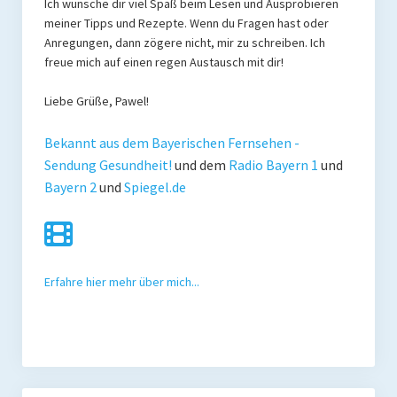
Ich wünsche dir viel Spaß beim Lesen und Ausprobieren
meiner Tipps und Rezepte. Wenn du Fragen hast oder
Mit Ei
Anregungen, dann zögere nicht, mir zu schreiben. Ich
freue mich auf einen regen Austausch mit dir!
Salate
Liebe Grüße, Pawel!
Snacks
Bekannt aus dem Bayerischen Fernsehen -
Suppen
Sendung Gesundheit!
und dem
Radio Bayern 1
und
Shop
Bayern 2
und
Spiegel.de
Ebooks To Go
Videos
Erfahre hier mehr über mich...
Podcasts
Reviews
Produkttest