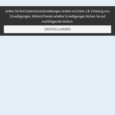
Sofern Sie Ihre Datenschutzeinstellungen ändern möchten z.B. Erteilung von
Einwilligungen, Widerruf bereits erteilter Einwilligungen klicken Sie auf
nachfolgenden Button.
EINSTELLUNGEN
NAVIGATION
Home
|
Shop
|
Rezepte
|
Paleo Bücher kaufen
|
Ebooks To Go
|
Podcast
|
Abnehmen mit Paleo
|
Zunehmen mit Paleo
|
Paleo Grundlagen 2.0
|
Paleo
Quick-Start Guide
|
Coaching
|
Gastautor werden
|
Kontakt
|
Über den Autor Pawel M. Konefal
|
Impressum
|
Haftungsausschluss
|