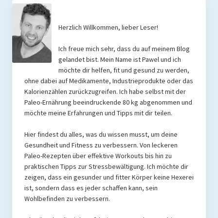
Rezepte
Herzlich Willkommen, lieber Leser!
Brainfood
Ich freue mich sehr, dass du auf meinem Blog
Fermente
gelandet bist. Mein Name ist Pawel und ich
möchte dir helfen, fit und gesund zu werden,
Fisch & Meeresfrüchte
ohne dabei auf Medikamente, Industrieprodukte oder das
Kalorienzählen zurückzugreifen. Ich habe selbst mit der
Fleisch und Geflügel
Paleo-Ernährung beeindruckende 80 kg abgenommen und
möchte meine Erfahrungen und Tipps mit dir teilen.
Frühstück
Gemüse
Hier findest du alles, was du wissen musst, um deine
Gesundheit und Fitness zu verbessern. Von leckeren
Getränke und Smoothies
Paleo-Rezepten über effektive Workouts bis hin zu
praktischen Tipps zur Stressbewältigung. Ich möchte dir
Hauptgerichte
zeigen, dass ein gesunder und fitter Körper keine Hexerei
ist, sondern dass es jeder schaffen kann, sein
Innereien
Wohlbefinden zu verbessern.
Kosmetik