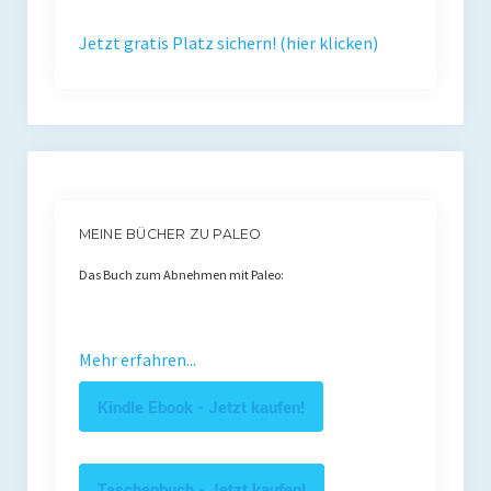
Presse
Jetzt gratis Platz sichern! (hier klicken)
Redner
Kontakt
Impressum
Haftungsausschluss
MEINE BÜCHER ZU PALEO
Datenschutzerklärung
Das Buch zum Abnehmen mit Paleo:
Mehr erfahren...
Kindle Ebook - Jetzt kaufen!
Taschenbuch - Jetzt kaufen!