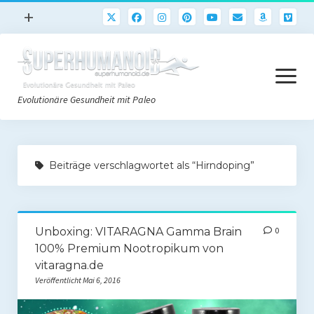
Menü
+
öffnen
Paleo
Menü
Rezepte
öffnen
Evolutionäre Gesundheit mit Paleo
Sport
Abnehmen
Paleo Start
Gehirn
Beiträge verschlagwortet als “Hirndoping”
Paleo Grundlagen 2.0
Freeletics
Quick-Start Paleo Guide
Podcast
Unboxing: VITARAGNA Gamma Brain
0
Einkaufsliste
English
100% Premium Nootropikum von
Paleo-Einkaufsliste.de
vitaragna.de
Veröffentlicht Mai 6, 2016
Literatur