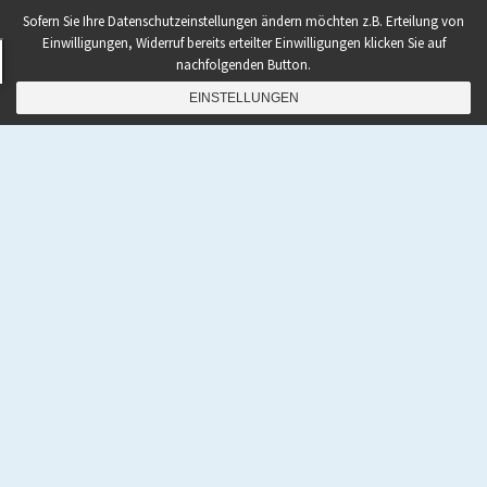
Sofern Sie Ihre Datenschutzeinstellungen ändern möchten z.B. Erteilung von
Einwilligungen, Widerruf bereits erteilter Einwilligungen klicken Sie auf
nachfolgenden Button.
EINSTELLUNGEN
NAVIGATION
Home
|
Shop
|
Rezepte
|
Paleo Bücher kaufen
|
Ebooks To Go
|
Podcast
|
Abnehmen mit Paleo
|
Zunehmen mit Paleo
|
Paleo Grundlagen 2.0
|
Paleo
Quick-Start Guide
|
Coaching
|
Gastautor werden
|
Kontakt
|
Über den Autor Pawel M. Konefal
|
Impressum
|
Haftungsausschluss
|
Datenschutzerklärung
|
AGB
|
Bestellvorgang