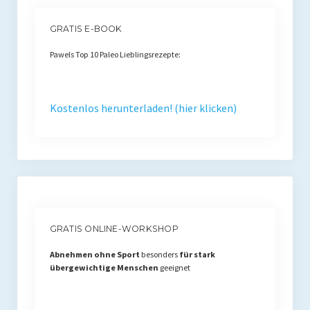
Rezension
GRATIS E-BOOK
Gastautor werden
Pawels Top 10 Paleo Lieblingsrezepte:
Paleo Bücher
Abnehmen mit Paleo
Kostenlos herunterladen! (hier klicken)
Zunehmen mit Paleo
Paleo Gehirn-Pflege Guide
Gehirn-Pflege Kochbuch
Paleo Bücher kaufen
GRATIS ONLINE-WORKSHOP
Über mich
Abnehmen ohne Sport
besonders
für stark
Pawel M. Konefal
übergewichtige Menschen
geeignet
Publikationen