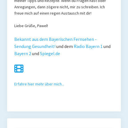
meiner Tipps und Rezepte. Wenn du Fragen hast oder
Anregungen, dann zögere nicht, mir zu schreiben. Ich
Mit Ei
freue mich auf einen regen Austausch mit dir!
Salate
Liebe Grüße, Pawel!
Snacks
Bekannt aus dem Bayerischen Fernsehen -
Sendung Gesundheit!
und dem
Radio Bayern 1
und
Suppen
Bayern 2
und
Spiegel.de
Shop
Ebooks To Go
Videos
Erfahre hier mehr über mich...
Podcasts
Reviews
Produkttest