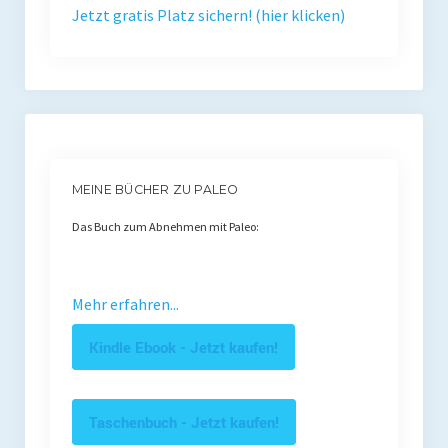
Jetzt gratis Platz sichern! (hier klicken)
Presse
Redner
Kontakt
Impressum
Haftungsausschluss
MEINE BÜCHER ZU PALEO
Das Buch zum Abnehmen mit Paleo:
Datenschutzerklärung
Mehr erfahren...
Kindle Ebook - Jetzt kaufen!
Taschenbuch - Jetzt kaufen!