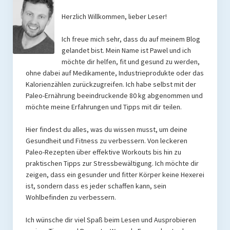
Rezepte
Herzlich Willkommen, lieber Leser!
Brainfood
Ich freue mich sehr, dass du auf meinem Blog
gelandet bist. Mein Name ist Pawel und ich
Fermente
möchte dir helfen, fit und gesund zu werden,
ohne dabei auf Medikamente, Industrieprodukte oder das
Fisch & Meeresfrüchte
Kalorienzählen zurückzugreifen. Ich habe selbst mit der
Paleo-Ernährung beeindruckende 80 kg abgenommen und
Fleisch und Geflügel
möchte meine Erfahrungen und Tipps mit dir teilen.
Frühstück
Hier findest du alles, was du wissen musst, um deine
Gesundheit und Fitness zu verbessern. Von leckeren
Gemüse
Paleo-Rezepten über effektive Workouts bis hin zu
Getränke und Smoothies
praktischen Tipps zur Stressbewältigung. Ich möchte dir
zeigen, dass ein gesunder und fitter Körper keine Hexerei
Hauptgerichte
ist, sondern dass es jeder schaffen kann, sein
Wohlbefinden zu verbessern.
Innereien
Ich wünsche dir viel Spaß beim Lesen und Ausprobieren
Kosmetik