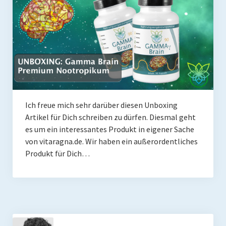
Coaching
Shop
Paleo Ziel
Abnehmen mit Paleo
Zunehmen mit Paleo
Ich freue mich sehr darüber diesen Unboxing
Paleo Gehirn-Pflege
Artikel für Dich schreiben zu dürfen. Diesmal geht
es um ein interessantes Produkt in eigener Sache
Paleo Fitness
von vitaragna.de. Wir haben ein außerordentliches
Freeletics
Produkt für Dich…
Kurs
Coaching
Coaching