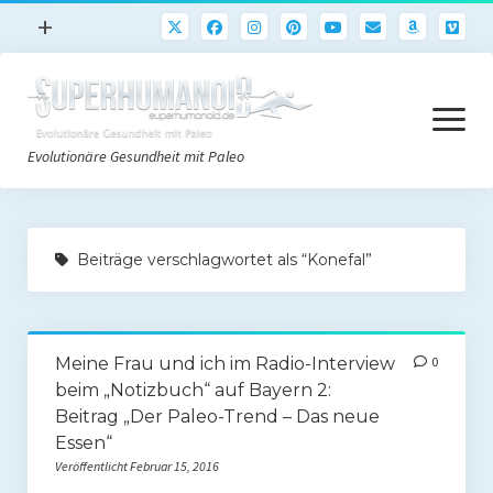
Menü
+
öffnen
Paleo
Menü
Rezepte
öffnen
Evolutionäre Gesundheit mit Paleo
Sport
Abnehmen
Paleo Start
Gehirn
Beiträge verschlagwortet als “Konefal”
Paleo Grundlagen 2.0
Freeletics
Quick-Start Paleo Guide
Podcast
Meine Frau und ich im Radio-Interview
0
Einkaufsliste
English
beim „Notizbuch“ auf Bayern 2:
Paleo-Einkaufsliste.de
Beitrag „Der Paleo-Trend – Das neue
Essen“
Literatur
Veröffentlicht Februar 15, 2016