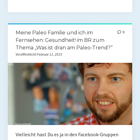
Mit Ei
Salate
Meine Paleo Familie und ich im
9
Snacks
Fernsehen: Gesundheit! im BR zum
Thema „Was ist dran am Paleo-Trend?“
Suppen
Veröffentlicht Februar 11, 2015
Shop
Ebooks To Go
Videos
Podcasts
Reviews
Produkttest
Vielleicht hast Du es ja in den Facebook-Gruppen