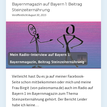
Bayernmagazin auf Bayern 1: Beitrag
Rezepte
Steinzeiternährung
Veröffentlicht August 30, 2015
Brainfood
Fermente
Fisch & Meeresfrüchte
Fleisch und Geflügel
Frühstück
Gemüse
Getränke und Smoothies
Vielleicht hast Du es ja auf meiner Facebook-
Seite schon mitbekommen oder mich und meine
Hauptgerichte
Frau Birgit (von paleomama.de) auch im Radio auf
Bayern 1 im Bayernmagazin zum Thema
Innereien
Steinzeiternährung gehört. Der Bericht Leider
habe ich keine…
Kosmetik