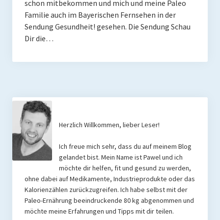
schon mitbekommen und mich und meine Paleo
Rezension
Familie auch im Bayerischen Fernsehen in der
Gastautor werden
Sendung Gesundheit! gesehen. Die Sendung Schau
Dir die…
Paleo Bücher
Abnehmen mit Paleo
Zunehmen mit Paleo
Paleo Gehirn-Pflege Guide
Herzlich Willkommen, lieber Leser!
Gehirn-Pflege Kochbuch
Ich freue mich sehr, dass du auf meinem Blog
Paleo Bücher kaufen
gelandet bist. Mein Name ist Pawel und ich
möchte dir helfen, fit und gesund zu werden,
Über mich
ohne dabei auf Medikamente, Industrieprodukte oder das
Kalorienzählen zurückzugreifen. Ich habe selbst mit der
Pawel M. Konefal
Paleo-Ernährung beeindruckende 80 kg abgenommen und
Publikationen
möchte meine Erfahrungen und Tipps mit dir teilen.