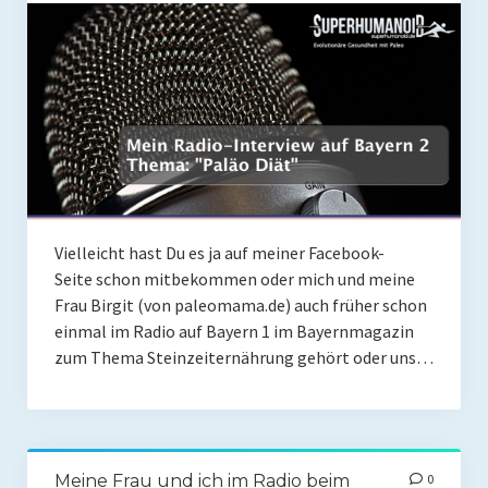
Coaching
Shop
Paleo Ziel
Abnehmen mit Paleo
Zunehmen mit Paleo
Paleo Gehirn-Pflege
Vielleicht hast Du es ja auf meiner Facebook-
Seite schon mitbekommen oder mich und meine
Paleo Fitness
Frau Birgit (von paleomama.de) auch früher schon
Freeletics
einmal im Radio auf Bayern 1 im Bayernmagazin
zum Thema Steinzeiternährung gehört oder uns…
Kurs
Coaching
Coaching
Meine Frau und ich im Radio beim
0