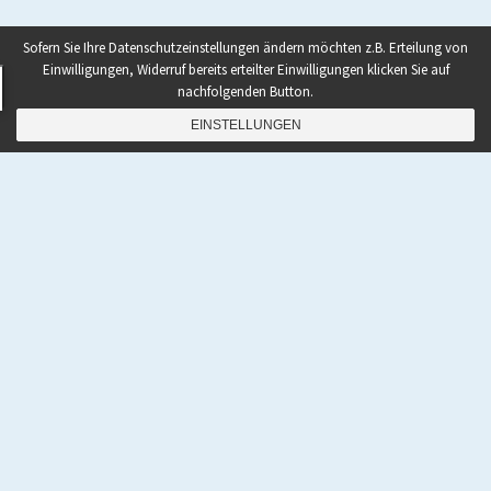
Sofern Sie Ihre Datenschutzeinstellungen ändern möchten z.B. Erteilung von
Einwilligungen, Widerruf bereits erteilter Einwilligungen klicken Sie auf
nachfolgenden Button.
EINSTELLUNGEN
NAVIGATION
Home
|
Shop
|
Rezepte
|
Paleo Bücher kaufen
|
Ebooks To Go
|
Podcast
|
Abnehmen mit Paleo
|
Zunehmen mit Paleo
|
Paleo Grundlagen 2.0
|
Paleo
Quick-Start Guide
|
Coaching
|
Gastautor werden
|
Kontakt
|
Über den Autor Pawel M. Konefal
|
Impressum
|
Haftungsausschluss
|