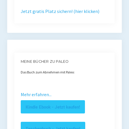
Presse
Jetzt gratis Platz sichern! (hier klicken)
Redner
Kontakt
Impressum
Haftungsausschluss
MEINE BÜCHER ZU PALEO
Datenschutzerklärung
Das Buch zum Abnehmen mit Paleo:
Mehr erfahren...
Kindle Ebook - Jetzt kaufen!
Taschenbuch - Jetzt kaufen!