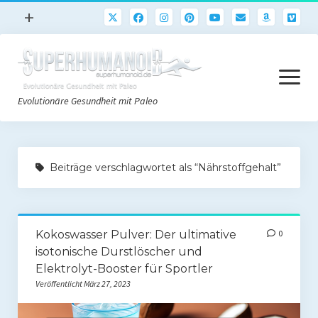
Menü
+
öffnen
Paleo
Menü
Rezepte
öffnen
Evolutionäre Gesundheit mit Paleo
Sport
Abnehmen
Paleo Start
Gehirn
Beiträge verschlagwortet als “Nährstoffgehalt”
Paleo Grundlagen 2.0
Freeletics
Quick-Start Paleo Guide
Podcast
Kokoswasser Pulver: Der ultimative
0
Einkaufsliste
English
isotonische Durstlöscher und
Paleo-Einkaufsliste.de
Elektrolyt-Booster für Sportler
Veröffentlicht März 27, 2023
Literatur