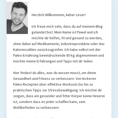
Rezepte
Herzlich Willkommen, lieber Leser!
Brainfood
Ich freue mich sehr, dass du auf meinem Blog
Fermente
gelandet bist. Mein Name ist Pawel und ich
möchte dir helfen, fit und gesund zu werden,
Fisch & Meeresfrüchte
ohne dabei auf Medikamente, Industrieprodukte oder das
Kalorienzählen zurückzugreifen. Ich habe selbst mit der
Fleisch und Geflügel
Paleo-Ernährung beeindruckende 80 kg abgenommen und
möchte meine Erfahrungen und Tipps mit dir teilen.
Frühstück
Gemüse
Hier findest du alles, was du wissen musst, um deine
Gesundheit und Fitness zu verbessern. Von leckeren
Getränke und Smoothies
Paleo-Rezepten über effektive Workouts bis hin zu
praktischen Tipps zur Stressbewältigung. Ich möchte dir
Hauptgerichte
zeigen, dass ein gesunder und fitter Körper keine Hexerei
ist, sondern dass es jeder schaffen kann, sein
Innereien
Wohlbefinden zu verbessern.
Kosmetik