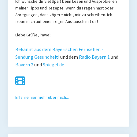
Ich wünsche dir viel Spaß beim Lesen und Ausprobieren
meiner Tipps und Rezepte. Wenn du Fragen hast oder
Mit Ei
Anregungen, dann zögere nicht, mir zu schreiben. Ich
freue mich auf einen regen Austausch mit dir!
Salate
Liebe Grüße, Pawel!
Snacks
Bekannt aus dem Bayerischen Fernsehen -
Suppen
Sendung Gesundheit!
und dem
Radio Bayern 1
und
Shop
Bayern 2
und
Spiegel.de
Ebooks To Go
Videos
Erfahre hier mehr über mich...
Podcasts
Reviews
Produkttest