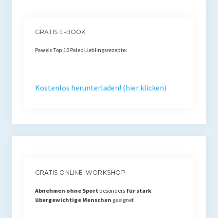
Rezension
Gastautor werden
GRATIS E-BOOK
Paleo Bücher
Pawels Top 10 Paleo Lieblingsrezepte:
Abnehmen mit Paleo
Zunehmen mit Paleo
Kostenlos herunterladen! (hier klicken)
Paleo Gehirn-Pflege Guide
Gehirn-Pflege Kochbuch
Paleo Bücher kaufen
Über mich
GRATIS ONLINE-WORKSHOP
Pawel M. Konefal
Abnehmen ohne Sport
besonders
für stark
übergewichtige Menschen
geeignet
Publikationen