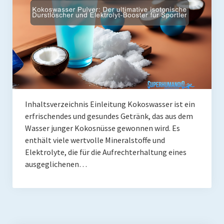
Coaching
Shop
Paleo Ziel
Abnehmen mit Paleo
Zunehmen mit Paleo
Inhaltsverzeichnis Einleitung Kokoswasser ist ein
Paleo Gehirn-Pflege
erfrischendes und gesundes Getränk, das aus dem
Wasser junger Kokosnüsse gewonnen wird. Es
Paleo Fitness
enthält viele wertvolle Mineralstoffe und
Freeletics
Elektrolyte, die für die Aufrechterhaltung eines
ausgeglichenen…
Kurs
Coaching
Coaching