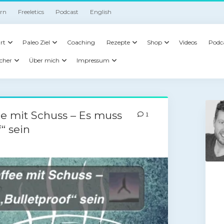
irn
Freeletics
Podcast
English
rt
Paleo Ziel
Coaching
Rezepte
Shop
Videos
Podc
cher
Über mich
Impressum
ee mit Schuss – Es muss
1
“ sein