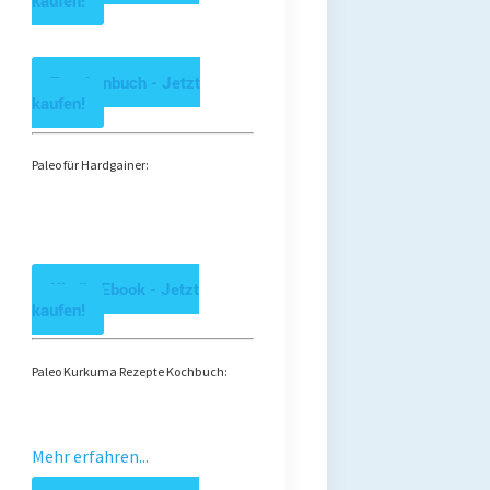
kaufen!
Taschenbuch - Jetzt
kaufen!
Paleo für Hardgainer:
Kindle Ebook - Jetzt
kaufen!
Paleo Kurkuma Rezepte Kochbuch:
Mehr erfahren...