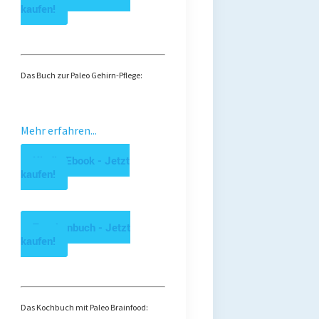
kaufen!
Das Buch zur Paleo Gehirn-Pflege:
Mehr erfahren...
Kindle Ebook - Jetzt
kaufen!
Taschenbuch - Jetzt
kaufen!
Das Kochbuch mit Paleo Brainfood: