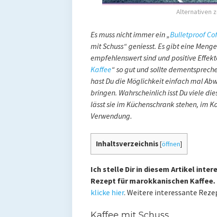
Alternativen 
Es muss nicht immer ein „
Bulletproof Co
mit Schuss“ geniesst. Es gibt eine Menge
empfehlenswert sind und positive Effekte
Kaffee
“ so gut und sollte dementsprec
hast Du die Möglichkeit einfach mal Abw
bringen. Wahrscheinlich isst Du viele di
lässt sie im Küchenschrank stehen, im Ka
Verwendung.
Inhaltsverzeichnis
[
öffnen
]
Ich stelle Dir in diesem Artikel inte
Rezept für marokkanischen Kaffee.
klicke hier
. Weitere interessante Reze
Kaffee mit Schuss