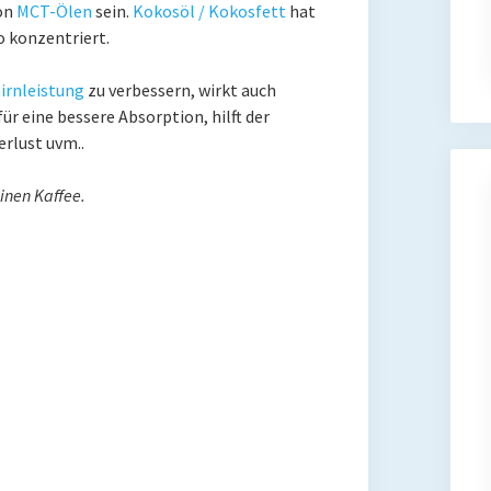
von
MCT-Ölen
sein.
Kokosöl / Kokosfett
hat
o konzentriert.
irnleistung
zu verbessern, wirkt auch
für eine bessere Absorption, hilft der
rlust uvm..
inen Kaffee.