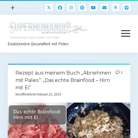
Menü
+
öffnen
Paleo
Menü
Rezepte
öffnen
Evolutionäre Gesundheit mit Paleo
Sport
Abnehmen
Paleo Start
Gehirn
Rezept aus meinem Buch „Abnehmen
1
Paleo Grundlagen 2.0
mit Paleo“: „Das echte Brainfood – Hirn
Freeletics
mit Ei“
Quick-Start Paleo Guide
Podcast
Veröffentlicht Februar 21, 2015
Einkaufsliste
English
Paleo-Einkaufsliste.de
Literatur