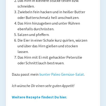
Das Hirn in kleinere Stücke teilen bzw.
Presse
schneiden.
Zwiebeln fein hacken und in heißer Butter
Redner
oder Butterschmalz hell anschwitzen.
Das Hirn hinzugeben und unter Rühren
Kontakt
ebenfalls durchrösten.
Salzen und pfeffern.
Impressum
Die Eier in einer Schale kurz quirlen, würzen
Haftungsausschluss
und über das Hirn gießen und stocken
lassen.
Datenschutzerklärung
Das Hirn mit Ei mit gehackter Petersilie
oder Schnittlauch bestreuen.
Dazu passt mein
bunter Paleo Gemüse-Salat
.
Ich wünsche Dir einen sehr guten Appetit!
Weitere Rezepte findest Du hier.