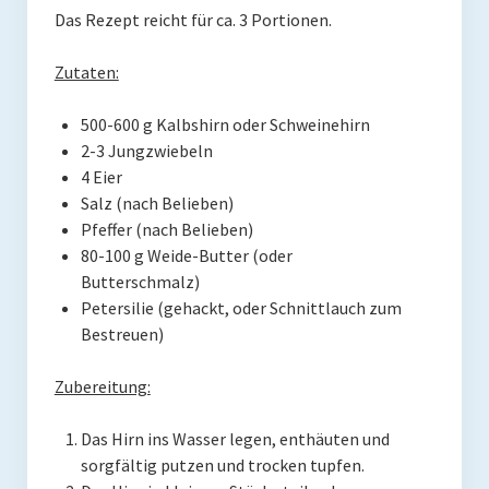
Rezension
Das Rezept reicht für ca. 3 Portionen.
Gastautor werden
Zutaten:
Paleo Bücher
500-600 g Kalbshirn oder Schweinehirn
Abnehmen mit Paleo
2-3 Jungzwiebeln
4 Eier
Zunehmen mit Paleo
Salz (nach Belieben)
Pfeffer (nach Belieben)
Paleo Gehirn-Pflege Guide
80-100 g Weide-Butter (oder
Butterschmalz)
Gehirn-Pflege Kochbuch
Petersilie (gehackt, oder Schnittlauch zum
Paleo Bücher kaufen
Bestreuen)
Über mich
Zubereitung:
Pawel M. Konefal
Das Hirn ins Wasser legen, enthäuten und
sorgfältig putzen und trocken tupfen.
Publikationen