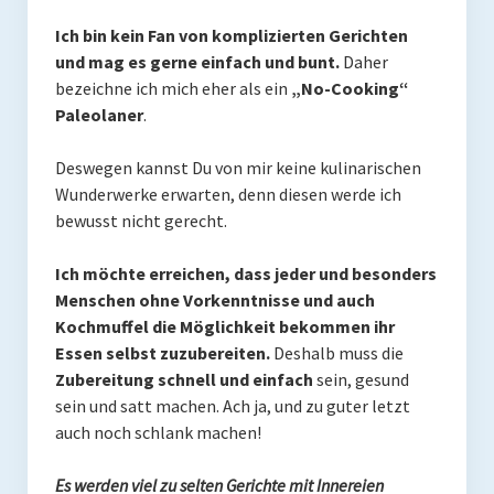
Rezepte
Ich bin kein Fan von komplizierten Gerichten
und mag es gerne einfach und bunt.
Daher
Brainfood
bezeichne ich mich eher als ein
„No-Cooking“
Paleolaner
.
Fermente
Fisch & Meeresfrüchte
Deswegen kannst Du von mir keine kulinarischen
Wunderwerke erwarten, denn diesen werde ich
Fleisch und Geflügel
bewusst nicht gerecht.
Frühstück
Ich möchte erreichen, dass jeder und besonders
Menschen ohne Vorkenntnisse und auch
Gemüse
Kochmuffel die Möglichkeit bekommen ihr
Getränke und Smoothies
Essen selbst zuzubereiten.
Deshalb muss die
Zubereitung schnell und einfach
sein, gesund
Hauptgerichte
sein und satt machen. Ach ja, und zu guter letzt
auch noch schlank machen!
Innereien
Es werden viel zu selten Gerichte mit Innereien
Kosmetik