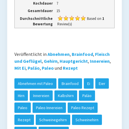
Kochdauer
7
Gesamtdauer
15
Durchschnittliche
Based on
1
Bewertung
Review(s)
Veröffentlicht in
Abnehmen
,
Brainfood
,
Fleisch
und Geflügel
,
Gehirn
,
Hauptgericht
,
Innereien
,
Mit Ei
,
Paläo
,
Paleo
und
Rezept
Abnehmen mit Paleo
Brainfood
Ei
Eier
Hirn
Innereien
Kalbshirn
Paläo
Paleo
Paleo Innereien
Paleo Rezept
Rezept
Schweinegehirn
Schweinehirn