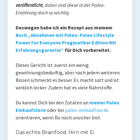
veröffentlicht
, dabei sind diese in der Paleo-
Mit Ei
Ernährung doch so wichtig.
Salate
Deswegen habe ich ein Rezept aus meinem
Buch „Abnehmen mit Paleo: Paleo Lifestyle
Snacks
Power For Everyone Pragmatiker Edition Mit
Erfahrungsgarantie“
für Dich
vorbereitet.
Suppen
Shop
Dieses Gericht ist zuerst ein wenig
gewöhnungsbedürftig, aber nach jedem weiteren
Ebooks To Go
Bissen schmeckt es besser. Es macht satt und ist
wirklich lecker. Zudem hat es viele Nährstoffe.
Videos
Du kannst Dich bei den Zutaten an
meiner Paleo
Podcasts
Einkaufsliste
oder bei
paleo-einkauflise.de
Reviews
orientieren, wenn Du noch unsicher bist.
Produkttest
Das echte Brainfood: Hirn mit Ei