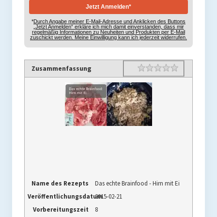
*
Durch Angabe meiner E-Mail-Adresse und Anklicken des Buttons
„Jetzt Anmelden“ erkläre ich mich damit einverstanden, dass mir
regelmäßig Informationen zu Neuheiten und Produkten per E-Mail
zuschickt werden. Meine Einwilligung kann ich jederzeit widerrufen.
Rating
1 star
2 stars
3 stars
4 stars
5 stars
Zusammenfassung
Name des Rezepts
Das echte Brainfood - Hirn mit Ei
Veröffentlichungsdatum
2015-02-21
Vorbereitungszeit
8