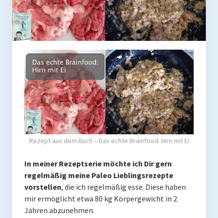
Coaching
Shop
Paleo Ziel
Abnehmen mit Paleo
Zunehmen mit Paleo
Paleo Gehirn-Pflege
Paleo Fitness
Rezept aus dem Buch – Das echte Brainfood: Hirn mit Ei
Freeletics
In meiner Rezeptserie möchte ich Dir gern
Kurs
regelmäßig meine Paleo Lieblingsrezepte
vorstellen
, die ich regelmäßig esse. Diese haben
Coaching
mir ermöglicht etwa 80 kg Körpergewicht in 2
Coaching
Jahren abzunehmen.