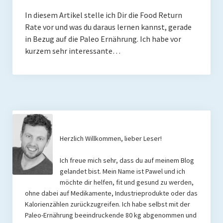
Rezepte
In diesem Artikel stelle ich Dir die Food Return
Rate vor und was du daraus lernen kannst, gerade
Brainfood
in Bezug auf die Paleo Ernährung. Ich habe vor
kurzem sehr interessante…
Fermente
Fisch & Meeresfrüchte
Fleisch und Geflügel
Frühstück
Gemüse
Herzlich Willkommen, lieber Leser!
Getränke und Smoothies
Ich freue mich sehr, dass du auf meinem Blog
gelandet bist. Mein Name ist Pawel und ich
Hauptgerichte
möchte dir helfen, fit und gesund zu werden,
ohne dabei auf Medikamente, Industrieprodukte oder das
Innereien
Kalorienzählen zurückzugreifen. Ich habe selbst mit der
Paleo-Ernährung beeindruckende 80 kg abgenommen und
Kosmetik