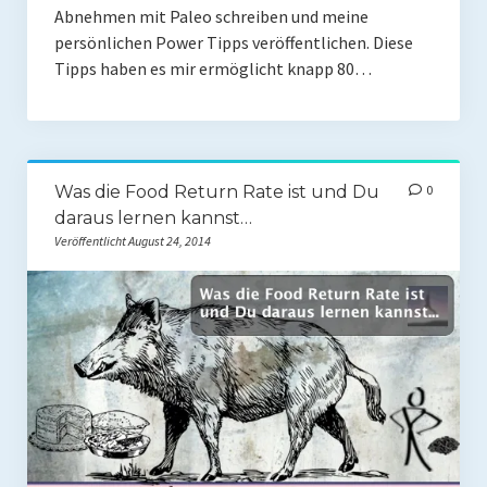
Coaching
Abnehmen mit Paleo schreiben und meine
persönlichen Power Tipps veröffentlichen. Diese
Shop
Tipps haben es mir ermöglicht knapp 80…
Paleo Ziel
Abnehmen mit Paleo
Was die Food Return Rate ist und Du
0
Zunehmen mit Paleo
daraus lernen kannst…
Paleo Gehirn-Pflege
Veröffentlicht August 24, 2014
Paleo Fitness
Freeletics
Kurs
Coaching
Coaching