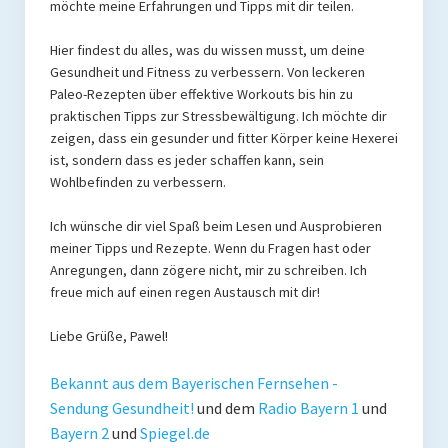
möchte meine Erfahrungen und Tipps mit dir teilen.
Mit Ei
Hier findest du alles, was du wissen musst, um deine
Gesundheit und Fitness zu verbessern. Von leckeren
Salate
Paleo-Rezepten über effektive Workouts bis hin zu
praktischen Tipps zur Stressbewältigung. Ich möchte dir
Snacks
zeigen, dass ein gesunder und fitter Körper keine Hexerei
ist, sondern dass es jeder schaffen kann, sein
Suppen
Wohlbefinden zu verbessern.
Shop
Ich wünsche dir viel Spaß beim Lesen und Ausprobieren
Ebooks To Go
meiner Tipps und Rezepte. Wenn du Fragen hast oder
Anregungen, dann zögere nicht, mir zu schreiben. Ich
Videos
freue mich auf einen regen Austausch mit dir!
Podcasts
Liebe Grüße, Pawel!
Reviews
Bekannt aus dem Bayerischen Fernsehen -
Sendung Gesundheit!
und dem
Radio Bayern 1
und
Produkttest
Bayern 2
und
Spiegel.de