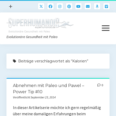
Menü
+
öffnen
Paleo
Menü
Rezepte
öffnen
Evolutionäre Gesundheit mit Paleo
Sport
Abnehmen
Paleo Start
Gehirn
Beiträge verschlagwortet als “Kalorien”
Paleo Grundlagen 2.0
Freeletics
Quick-Start Paleo Guide
Podcast
Abnehmen mit Paleo und Pawel –
0
Einkaufsliste
English
Power Tip #10
Paleo-Einkaufsliste.de
Veröffentlicht September 23, 2014
In dieser Artikelserie möchte ich gern regelmäßig
Literatur
über meine damaligen Erfahrungen beim