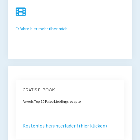
Rezension
Gastautor werden
Erfahre hier mehr über mich...
Paleo Bücher
Abnehmen mit Paleo
Zunehmen mit Paleo
Paleo Gehirn-Pflege Guide
Gehirn-Pflege Kochbuch
GRATIS E-BOOK
Paleo Bücher kaufen
Pawels Top 10 Paleo Lieblingsrezepte:
Über mich
Pawel M. Konefal
Kostenlos herunterladen! (hier klicken)
Publikationen