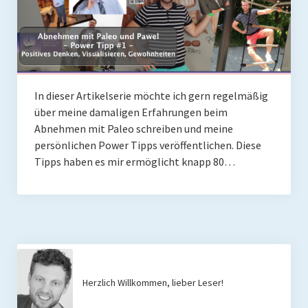
Mit Ei
Salate
Snacks
In dieser Artikelserie möchte ich gern regelmäßig
über meine damaligen Erfahrungen beim
Suppen
Abnehmen mit Paleo schreiben und meine
Shop
persönlichen Power Tipps veröffentlichen. Diese
Tipps haben es mir ermöglicht knapp 80…
Ebooks To Go
Videos
Podcasts
Reviews
Herzlich Willkommen, lieber Leser!
Produkttest