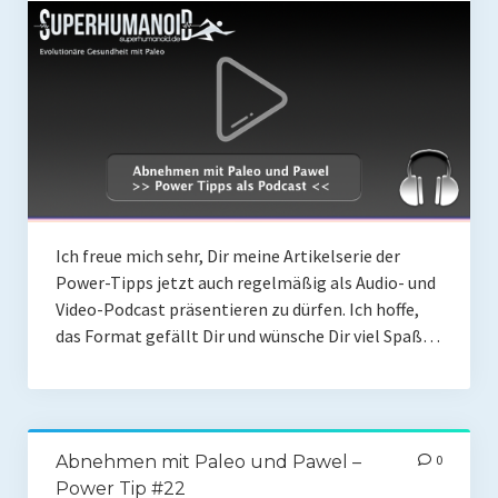
Coaching
Shop
Paleo Ziel
Abnehmen mit Paleo
Zunehmen mit Paleo
Paleo Gehirn-Pflege
Ich freue mich sehr, Dir meine Artikelserie der
Power-Tipps jetzt auch regelmäßig als Audio- und
Paleo Fitness
Video-Podcast präsentieren zu dürfen. Ich hoffe,
das Format gefällt Dir und wünsche Dir viel Spaß…
Freeletics
Kurs
Coaching
Abnehmen mit Paleo und Pawel –
0
Coaching
Power Tip #22