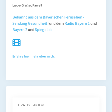
Liebe Grüße, Pawel!
Presse
Redner
Bekannt aus dem Bayerischen Fernsehen -
Sendung Gesundheit!
und dem
Radio Bayern 1
und
Kontakt
Bayern 2
und
Spiegel.de
Impressum
Haftungsausschluss
Erfahre hier mehr über mich...
Datenschutzerklärung
GRATIS E-BOOK