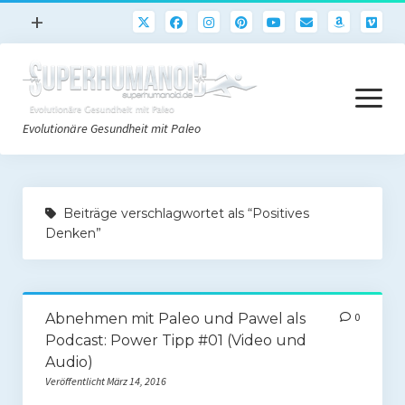
Menü
+
öffnen
Paleo
Menü
Rezepte
öffnen
Evolutionäre Gesundheit mit Paleo
Sport
Abnehmen
Paleo Start
Gehirn
Beiträge verschlagwortet als “Positives
Paleo Grundlagen 2.0
Denken”
Freeletics
Quick-Start Paleo Guide
Podcast
Einkaufsliste
English
Abnehmen mit Paleo und Pawel als
0
Paleo-Einkaufsliste.de
Podcast: Power Tipp #01 (Video und
Audio)
Literatur
Veröffentlicht März 14, 2016