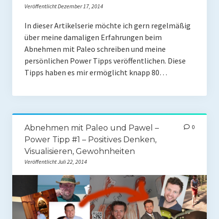
Veröffentlicht Dezember 17, 2014
Rezepte
In dieser Artikelserie möchte ich gern regelmäßig
Brainfood
über meine damaligen Erfahrungen beim
Abnehmen mit Paleo schreiben und meine
Fermente
persönlichen Power Tipps veröffentlichen. Diese
Tipps haben es mir ermöglicht knapp 80…
Fisch & Meeresfrüchte
Fleisch und Geflügel
Frühstück
Abnehmen mit Paleo und Pawel –
0
Gemüse
Power Tipp #1 – Positives Denken,
Visualisieren, Gewohnheiten
Getränke und Smoothies
Veröffentlicht Juli 22, 2014
Hauptgerichte
Innereien
Kosmetik