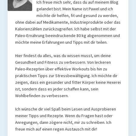
Ich freue mich sehr, dass du auf meinem Blog
Rezension
gelandet bist. Mein Name ist Pawel und ich
Gastautor werden
möchte dir helfen, fit und gesund zu werden,
ohne dabei auf Medikamente, Industrieprodukte oder das
Paleo Bücher
Kalorienzählen zurückzugreifen. Ich habe selbst mit der
Paleo-Ernährung beeindruckende 80 kg abgenommen und
Abnehmen mit Paleo
möchte meine Erfahrungen und Tipps mit dir teilen.
Zunehmen mit Paleo
Hier findest du alles, was du wissen musst, um deine
Gesundheit und Fitness zu verbessern. Von leckeren
Paleo Gehirn-Pflege Guide
Paleo-Rezepten über effektive Workouts bis hin zu
praktischen Tipps zur Stressbewältigung. Ich möchte dir
Gehirn-Pflege Kochbuch
zeigen, dass ein gesunder und fitter Körper keine Hexerei
ist, sondern dass es jeder schaffen kann, sein
Paleo Bücher kaufen
Wohlbefinden zu verbessern.
Über mich
Ich wünsche dir viel Spaß beim Lesen und Ausprobieren
meiner Tipps und Rezepte. Wenn du Fragen hast oder
Pawel M. Konefal
Anregungen, dann zögere nicht, mir zu schreiben. Ich
freue mich auf einen regen Austausch mit dir!
Publikationen