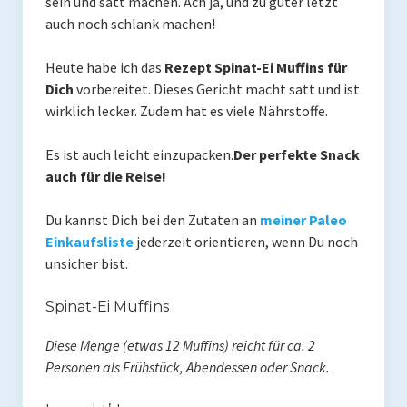
sein und satt machen. Ach ja, und zu guter letzt
auch noch schlank machen!
Mit Ei
Heute habe ich das
Rezept Spinat-Ei Muffins für
Salate
Dich
vorbereitet. Dieses Gericht macht satt und ist
Snacks
wirklich lecker. Zudem hat es viele Nährstoffe.
Suppen
Es ist auch leicht einzupacken.
Der perfekte Snack
auch für die Reise!
Shop
Du kannst Dich bei den Zutaten an
meiner Paleo
Ebooks To Go
Einkaufsliste
jederzeit orientieren, wenn Du noch
Videos
unsicher bist.
Podcasts
Spinat-Ei Muffins
Reviews
Diese Menge (etwas 12 Muffins) reicht für ca. 2
Personen als Frühstück, Abendessen oder Snack.
Produkttest