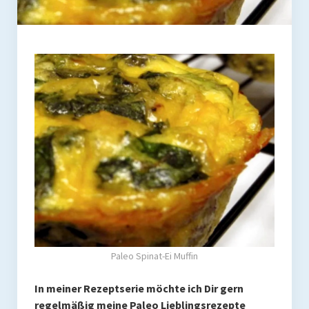
Coaching
Shop
Paleo Ziel
Abnehmen mit Paleo
Zunehmen mit Paleo
Paleo Gehirn-Pflege
Paleo Fitness
Freeletics
Kurs
Paleo Spinat-Ei Muffin
Coaching
In meiner Rezeptserie möchte ich Dir gern
Coaching
regelmäßig meine Paleo Lieblingsrezepte