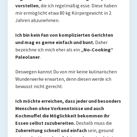
vorstellen
, die ich regelmäßig esse. Diese haben
Rezepte
mir ermöglicht etwa 80 kg Körpergewicht in 2
Brainfood
Jahren abzunehmen.
Fermente
Ich bin kein Fan von komplizierten Gerichten
und mag es gerne einfach und bunt.
Daher
Fisch & Meeresfrüchte
bezeichne ich mich eher als ein
„No-Cooking“
Paleolaner
.
Fleisch und Geflügel
Frühstück
Deswegen kannst Du von mir keine kulinarischen
Wunderwerke erwarten, denn diesen werde ich
Gemüse
bewusst nicht gerecht.
Getränke und Smoothies
Ich möchte erreichen, dass jeder und besonders
Menschen ohne Vorkenntnisse und auch
Hauptgerichte
Kochmuffel die Möglichkeit bekommen ihr
Innereien
Essen selbst zuzubereiten.
Deshalb muss die
Zubereitung schnell und einfach
sein, gesund
Kosmetik