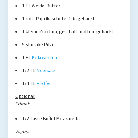
1 EL Weide-Butter
Presse
1 rote Paprikaschote, fein gehackt
Redner
1 kleine Zucchini, geschält und fein gehackt
Kontakt
5 Shiitake Pilze
Impressum
1 EL
Kokosmilch
Haftungsausschluss
1/2 TL
Meersalz
Datenschutzerklärung
1/4 TL
Pfeffer
Optional:
Primal:
1/2 Tasse Büffel Mozzarella
Vegan: