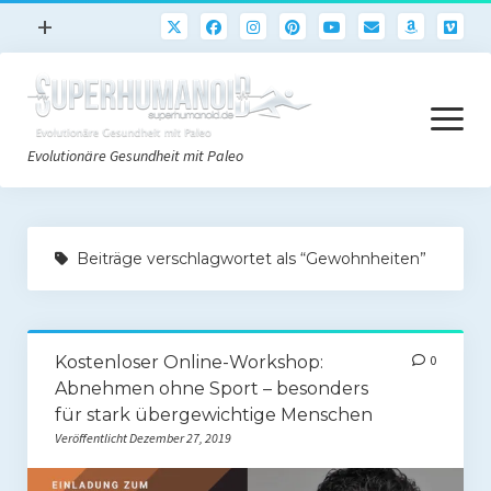
Menü
+
öffnen
Paleo
Menü
Rezepte
öffnen
Evolutionäre Gesundheit mit Paleo
Sport
Abnehmen
Paleo Start
Gehirn
Beiträge verschlagwortet als “Gewohnheiten”
Paleo Grundlagen 2.0
Freeletics
Quick-Start Paleo Guide
Podcast
Kostenloser Online-Workshop:
0
Einkaufsliste
English
Abnehmen ohne Sport – besonders
Paleo-Einkaufsliste.de
für stark übergewichtige Menschen
Veröffentlicht Dezember 27, 2019
Literatur