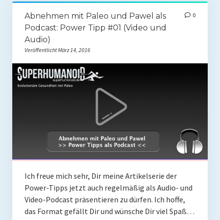
Abnehmen mit Paleo und Pawel als
0
Mit Ei
Podcast: Power Tipp #01 (Video und
Salate
Audio)
Veröffentlicht März 14, 2016
Snacks
Suppen
Shop
Ebooks To Go
Videos
Podcasts
Ich freue mich sehr, Dir meine Artikelserie der
Reviews
Power-Tipps jetzt auch regelmäßig als Audio- und
Video-Podcast präsentieren zu dürfen. Ich hoffe,
Produkttest
das Format gefällt Dir und wünsche Dir viel Spaß…