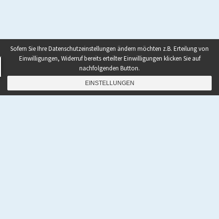
Sofern Sie Ihre Datenschutzeinstellungen ändern möchten z.B. Erteilung von
Einwilligungen, Widerruf bereits erteilter Einwilligungen klicken Sie auf
nachfolgenden Button.
EINSTELLUNGEN
NAVIGATION
Home
|
Shop
|
Rezepte
|
Paleo Bücher kaufen
|
Ebooks To Go
|
Podcast
|
Abnehmen mit Paleo
|
Zunehmen mit Paleo
|
Paleo Grundlagen 2.0
|
Paleo