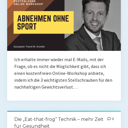
Coaching
Shop
Paleo Ziel
Abnehmen mit Paleo
Zunehmen mit Paleo
Ich erhalte immer wieder mal E-Mails, mit der
Paleo Gehirn-Pflege
Frage, ob es nicht die Möglichkeit gibt, dass ich
einen kostenfreien Online-Workshop anbiete,
Paleo Fitness
indem ich die 3 wichtigsten Stellschrauben für den
Freeletics
nachhaltigen Gewichtsverlust…
Kurs
Coaching
Die „Eat-that-frog“ Technik – mehr Zeit
0
Coaching
für Gesundheit