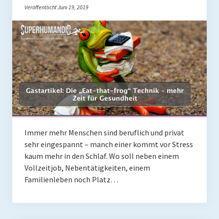
Veröffentlicht Juni 19, 2019
Rezepte
Brainfood
Fermente
Fisch & Meeresfrüchte
Fleisch und Geflügel
Frühstück
Immer mehr Menschen sind beruflich und privat
Gemüse
sehr eingespannt – manch einer kommt vor Stress
Getränke und Smoothies
kaum mehr in den Schlaf. Wo soll neben einem
Vollzeitjob, Nebentätigkeiten, einem
Hauptgerichte
Familienleben noch Platz…
Innereien
Kosmetik