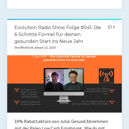
Rezension
Gastautor werden
Paleo Bücher
Evolution Radio Show Folge #041: Die
0
6-Schritte Formel für deinen
Abnehmen mit Paleo
gesunden Start ins Neue Jahr
Veröffentlicht Januar 13, 2016
Zunehmen mit Paleo
Paleo Gehirn-Pflege Guide
Gehirn-Pflege Kochbuch
Paleo Bücher kaufen
Über mich
Pawel M. Konefal
10% Rabattaktion von Julia: Gesund Abnehmen
Publikationen
mit der Paleo Low Carb Ernährung Wie du mit