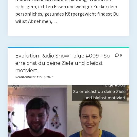
richtigem, echten Essen und weniger Zucker dein
Presse
persönliches, gesundes Körpergewicht findest Du
Redner
willst Abnehmen,…
Kontakt
Impressum
Evolution Radio Show Folge #009 – So
0
Haftungsausschluss
erreichst du deine Ziele und bleibst
motiviert
Datenschutzerklärung
Veröffentlicht Juni 3, 2015