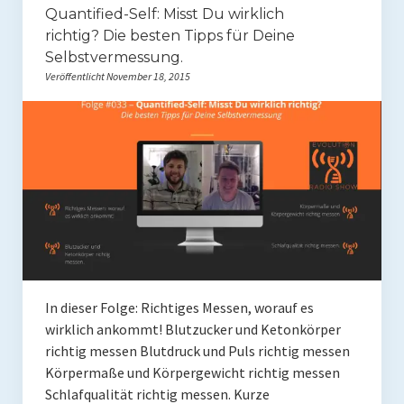
Quantified-Self: Misst Du wirklich
Rezepte
richtig? Die besten Tipps für Deine
Selbstvermessung.
Brainfood
Veröffentlicht November 18, 2015
Fermente
Fisch & Meeresfrüchte
Fleisch und Geflügel
Frühstück
Gemüse
Getränke und Smoothies
In dieser Folge: Richtiges Messen, worauf es
Hauptgerichte
wirklich ankommt! Blutzucker und Ketonkörper
richtig messen Blutdruck und Puls richtig messen
Innereien
Körpermaße und Körpergewicht richtig messen
Schlafqualität richtig messen. Kurze
Kosmetik