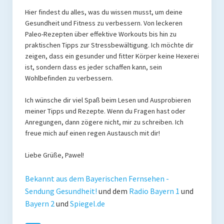
Presse
Hier findest du alles, was du wissen musst, um deine
Gesundheit und Fitness zu verbessern. Von leckeren
Redner
Paleo-Rezepten über effektive Workouts bis hin zu
praktischen Tipps zur Stressbewältigung. Ich möchte dir
Kontakt
zeigen, dass ein gesunder und fitter Körper keine Hexerei
ist, sondern dass es jeder schaffen kann, sein
Impressum
Wohlbefinden zu verbessern.
Haftungsausschluss
Ich wünsche dir viel Spaß beim Lesen und Ausprobieren
meiner Tipps und Rezepte. Wenn du Fragen hast oder
Datenschutzerklärung
Anregungen, dann zögere nicht, mir zu schreiben. Ich
freue mich auf einen regen Austausch mit dir!
Liebe Grüße, Pawel!
Bekannt aus dem Bayerischen Fernsehen -
Sendung Gesundheit!
und dem
Radio Bayern 1
und
Bayern 2
und
Spiegel.de