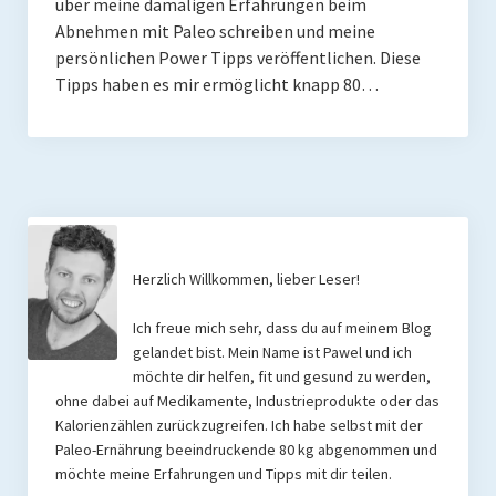
über meine damaligen Erfahrungen beim
Rezension
Abnehmen mit Paleo schreiben und meine
Gastautor werden
persönlichen Power Tipps veröffentlichen. Diese
Tipps haben es mir ermöglicht knapp 80…
Paleo Bücher
Abnehmen mit Paleo
Zunehmen mit Paleo
Paleo Gehirn-Pflege Guide
Herzlich Willkommen, lieber Leser!
Gehirn-Pflege Kochbuch
Ich freue mich sehr, dass du auf meinem Blog
Paleo Bücher kaufen
gelandet bist. Mein Name ist Pawel und ich
möchte dir helfen, fit und gesund zu werden,
Über mich
ohne dabei auf Medikamente, Industrieprodukte oder das
Kalorienzählen zurückzugreifen. Ich habe selbst mit der
Pawel M. Konefal
Paleo-Ernährung beeindruckende 80 kg abgenommen und
möchte meine Erfahrungen und Tipps mit dir teilen.
Publikationen