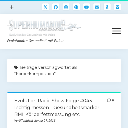
Menü
+
öffnen
Paleo
Menü
Rezepte
öffnen
Evolutionäre Gesundheit mit Paleo
Sport
Abnehmen
Paleo Start
Gehirn
Beiträge verschlagwortet als
Paleo Grundlagen 2.0
“Körperkomposition”
Freeletics
Quick-Start Paleo Guide
Podcast
Einkaufsliste
English
Evolution Radio Show Folge #043:
0
Paleo-Einkaufsliste.de
Richtig messen – Gesundheitsmarker:
BMI, Körperfettmessung etc.
Literatur
Veröffentlicht Januar 27, 2016