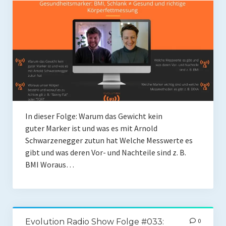
Coaching
Shop
Paleo Ziel
Abnehmen mit Paleo
Zunehmen mit Paleo
Paleo Gehirn-Pflege
In dieser Folge: Warum das Gewicht kein
guter Marker ist und was es mit Arnold
Paleo Fitness
Schwarzenegger zutun hat Welche Messwerte es
gibt und was deren Vor- und Nachteile sind z. B.
Freeletics
BMI Woraus…
Kurs
Coaching
Coaching
Evolution Radio Show Folge #033:
0