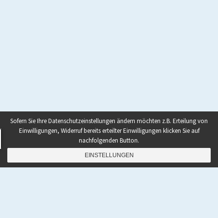
Sofern Sie Ihre Datenschutzeinstellungen ändern möchten z.B. Erteilung von
Einwilligungen, Widerruf bereits erteilter Einwilligungen klicken Sie auf
nachfolgenden Button.
EINSTELLUNGEN
s
uperhumanoid.info blog
Datenschutzerklärung
/
Mit Stolz präsentiert von WordPress
Theme: Startup Blog.
Neue
Seite