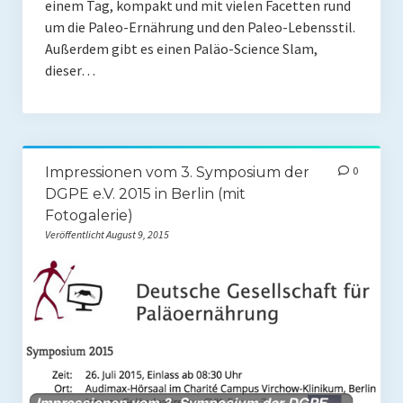
einem Tag, kompakt und mit vielen Facetten rund
Rezension
um die Paleo-Ernährung und den Paleo-Lebensstil.
Gastautor werden
Außerdem gibt es einen Paläo-Science Slam,
dieser…
Paleo Bücher
Abnehmen mit Paleo
Zunehmen mit Paleo
Impressionen vom 3. Symposium der
0
DGPE e.V. 2015 in Berlin (mit
Paleo Gehirn-Pflege Guide
Fotogalerie)
Gehirn-Pflege Kochbuch
Veröffentlicht August 9, 2015
Paleo Bücher kaufen
Über mich
Pawel M. Konefal
Publikationen