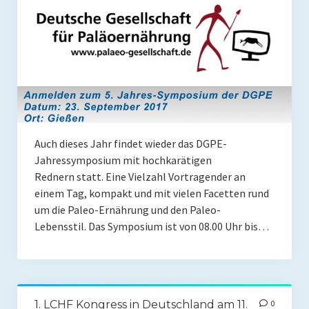
Coaching
Shop
Paleo Ziel
Abnehmen mit Paleo
Zunehmen mit Paleo
Auch dieses Jahr findet wieder das DGPE-
Paleo Gehirn-Pflege
Jahressymposium mit hochkarätigen
Rednern statt. Eine Vielzahl Vortragender an
Paleo Fitness
einem Tag, kompakt und mit vielen Facetten rund
Freeletics
um die Paleo-Ernährung und den Paleo-
Lebensstil. Das Symposium ist von 08.00 Uhr bis…
Kurs
Coaching
Coaching
1. LCHF Kongress in Deutschland am 11.
0