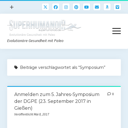
Menü
+
öffnen
Paleo
Menü
Rezepte
öffnen
Evolutionäre Gesundheit mit Paleo
Sport
Abnehmen
Paleo Start
Gehirn
Beiträge verschlagwortet als “Symposium”
Paleo Grundlagen 2.0
Freeletics
Quick-Start Paleo Guide
Podcast
Anmelden zum 5. Jahres-Symposium
0
Einkaufsliste
English
der DGPE (23. September 2017 in
Paleo-Einkaufsliste.de
Gießen)
Veröffentlicht Mai 8, 2017
Literatur