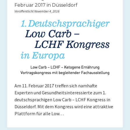
Februar 2017 in Düsseldorf
Rezepte
Veröffentlicht November 4, 2016
Brainfood
Fermente
Fisch & Meeresfrüchte
Fleisch und Geflügel
Frühstück
Gemüse
Am 11. Februar 2017 treffen sich namhafte
Getränke und Smoothies
Experten und Gesundheitsinteressierte zum 1.
deutschsprachigen Low Carb – LCHF Kongress in
Hauptgerichte
Düsseldorf. Mit dem Kongress wird eine attraktive
Plattform für alle Low…
Innereien
Kosmetik