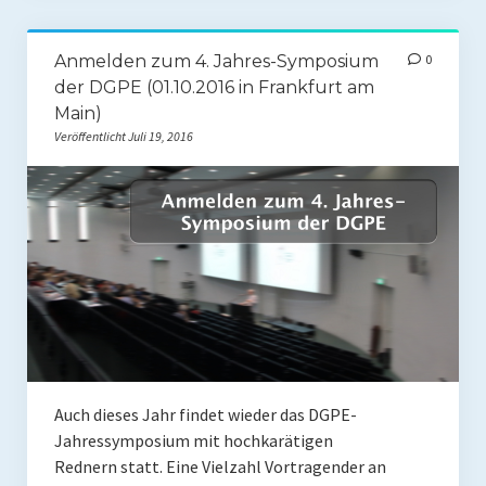
Mit Ei
Anmelden zum 4. Jahres-Symposium
0
Salate
der DGPE (01.10.2016 in Frankfurt am
Main)
Snacks
Veröffentlicht Juli 19, 2016
Suppen
Shop
Ebooks To Go
Videos
Podcasts
Reviews
Auch dieses Jahr findet wieder das DGPE-
Jahressymposium mit hochkarätigen
Produkttest
Rednern statt. Eine Vielzahl Vortragender an