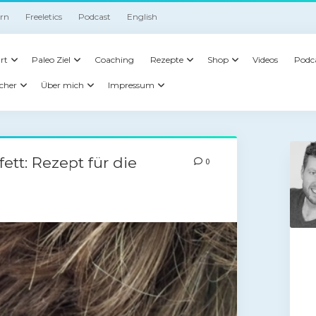
irn
Freeletics
Podcast
English
rt
Paleo Ziel
Coaching
Rezepte
Shop
Videos
Podc
cher
Über mich
Impressum
tt: Rezept für die
0