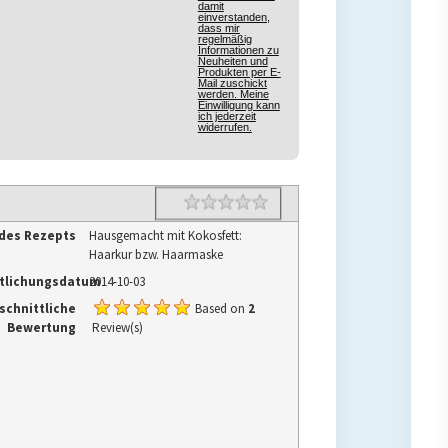
damit
einverstanden,
dass mir
regelmäßig
Informationen zu
Neuheiten und
Produkten per E-
Mail zuschickt
werden. Meine
Einwilligung kann
ich jederzeit
widerrufen.
Rating
1 star
2 stars
3 stars
4 stars
5 stars
des Rezepts
Hausgemacht mit Kokosfett:
Haarkur bzw. Haarmaske
ntlichungsdatum
2014-10-03
schnittliche
Based on
2
Bewertung
Review(s)