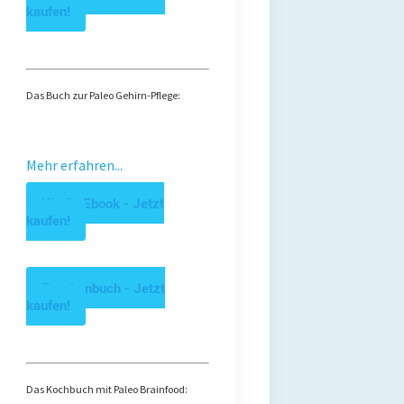
kaufen!
Das Buch zur Paleo Gehirn-Pflege:
Mehr erfahren...
Kindle Ebook - Jetzt
kaufen!
Taschenbuch - Jetzt
kaufen!
Das Kochbuch mit Paleo Brainfood: