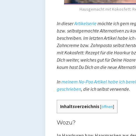
Hausgemacht mit Kokosfett: Re
In dieser
Artikelserie
möchte ich gern re
bzw. selbstgemachte Alternativen zu ko
beschreiben. Im letzten Artikel habe ic
Zahncreme bzw. Zahnpasta selbst herste
mit Kokosfett: Rezept für die Haarkur b
Dich weiter, welches gut für Deine Haare
kaum hast Du Dich an die neue Alternati
In
meinem No-Poo Artikel habe ich berei
geschrieben
, die ich selbst verwende.
Inhaltsverzeichnis
[
öffnen
]
Wozu?
In Haarkuren bzw. Haarmasken aus der 