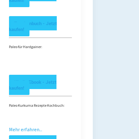
kaufen!
Taschenbuch - Jetzt
kaufen!
Paleo für Hardgainer:
Kindle Ebook - Jetzt
kaufen!
Paleo Kurkuma Rezepte Kochbuch:
Mehr erfahren...